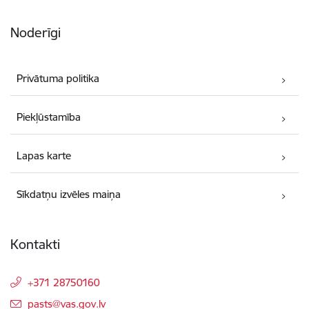
Noderīgi
Privātuma politika
Piekļūstamība
Lapas karte
Sīkdatņu izvēles maiņa
Kontakti
+371 28750160
E-pasts:
pasts@vas.gov.lv