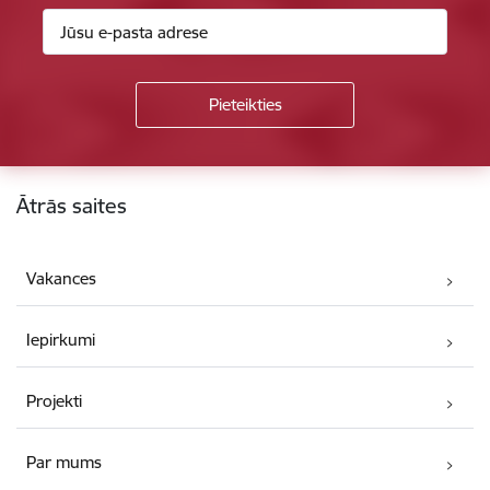
Kājene
Ātrās saites
Vakances
Iepirkumi
Projekti
Par mums