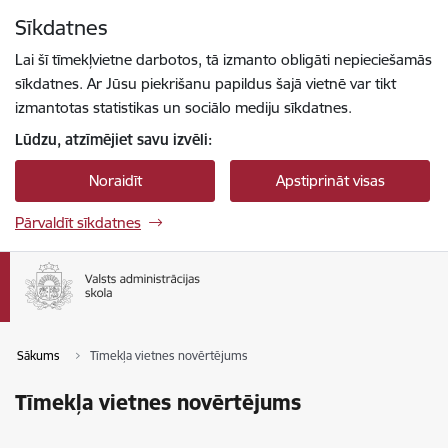
Pāriet uz lapas saturu
Sīkdatnes
Spied
lai meklētu
Enter
Lai šī tīmekļvietne darbotos, tā izmanto obligāti nepieciešamās
sīkdatnes. Ar Jūsu piekrišanu papildus šajā vietnē var tikt
izmantotas statistikas un sociālo mediju sīkdatnes.
Lūdzu, atzīmējiet savu izvēli:
Noraidīt
Apstiprināt visas
Pārvaldīt sīkdatnes
Sākums
Tīmekļa vietnes novērtējums
Tīmekļa vietnes novērtējums