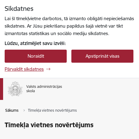
Pāriet uz lapas saturu
Sīkdatnes
Spied
lai meklētu
Enter
Lai šī tīmekļvietne darbotos, tā izmanto obligāti nepieciešamās
sīkdatnes. Ar Jūsu piekrišanu papildus šajā vietnē var tikt
izmantotas statistikas un sociālo mediju sīkdatnes.
Lūdzu, atzīmējiet savu izvēli:
Noraidīt
Apstiprināt visas
Pārvaldīt sīkdatnes
Sākums
Tīmekļa vietnes novērtējums
Tīmekļa vietnes novērtējums