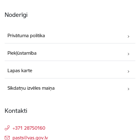
Noderīgi
Privātuma politika
Piekļūstamība
Lapas karte
Sīkdatņu izvēles maiņa
Kontakti
+371 28750160
E-pasts:
pasts@vas.gov.lv