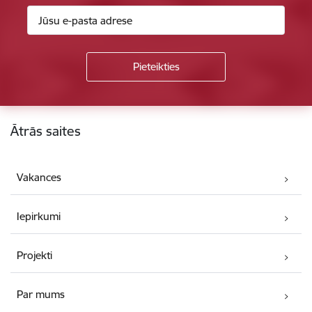
Kājene
Ātrās saites
Vakances
Iepirkumi
Projekti
Par mums