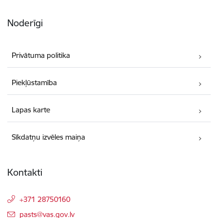
Noderīgi
Privātuma politika
Piekļūstamība
Lapas karte
Sīkdatņu izvēles maiņa
Kontakti
+371 28750160
E-pasts:
pasts@vas.gov.lv