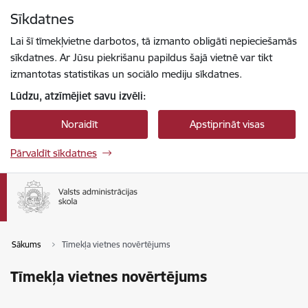
Pāriet uz lapas saturu
Sīkdatnes
Spied
lai meklētu
Enter
Lai šī tīmekļvietne darbotos, tā izmanto obligāti nepieciešamās
sīkdatnes. Ar Jūsu piekrišanu papildus šajā vietnē var tikt
izmantotas statistikas un sociālo mediju sīkdatnes.
Lūdzu, atzīmējiet savu izvēli:
Noraidīt
Apstiprināt visas
Pārvaldīt sīkdatnes
Sākums
Tīmekļa vietnes novērtējums
Tīmekļa vietnes novērtējums