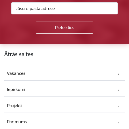
Kājene
Ātrās saites
Vakances
Iepirkumi
Projekti
Par mums