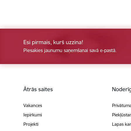
Esi pirmais, kurš uzzina!
Piesakies jaunumu saņemšanai savā e-pastā.
Kājene
Ātrās saites
Noderīg
Vakances
Privātuma
Iepirkumi
Piekļūsta
Projekti
Lapas kar