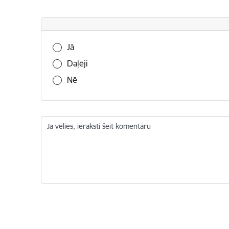
Vai šī informācija bija noderīga?
Jā
Daļēji
Nē
Ja vēlies, ieraksti šeit komentāru