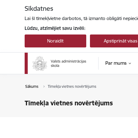
Pāriet uz lapas saturu
Sīkdatnes
Lai šī tīmekļvietne darbotos, tā izmanto obligāti nepiec
Lūdzu, atzīmējiet savu izvēli:
Noraidīt
Apstiprināt visas
Par mums
Sākums
Tīmekļa vietnes novērtējums
Tīmekļa vietnes novērtējums