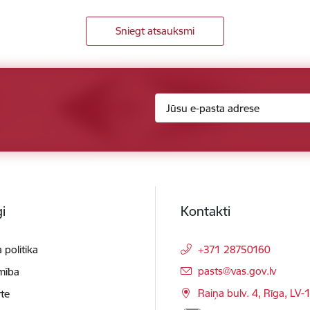
Sniegt atsauksmi
i
Kontakti
 politika
+371 28750160
E-pasts:
pasts@vas.gov.lv
mība
Raiņa bulv. 4, Rīga, LV-
te