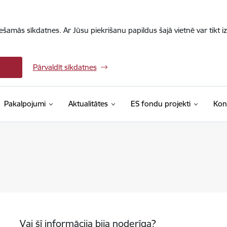
iešamās sīkdatnes. Ar Jūsu piekrišanu papildus šajā vietnē var tikt i
Pārvaldīt sīkdatnes
Pakalpojumi
Aktualitātes
ES fondu projekti
Kon
Vai šī informācija bija noderīga?