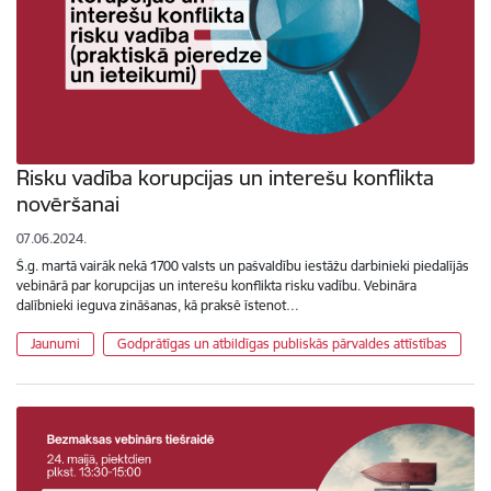
Risku vadība korupcijas un interešu konflikta
novēršanai
07.06.2024.
Š.g. martā vairāk nekā 1700 valsts un pašvaldību iestāžu darbinieki piedalījās
vebinārā par korupcijas un interešu konflikta risku vadību. Vebināra
dalībnieki ieguva zināšanas, kā praksē īstenot…
Jaunumi
Godprātīgas un atbildīgas publiskās pārvaldes attīstības