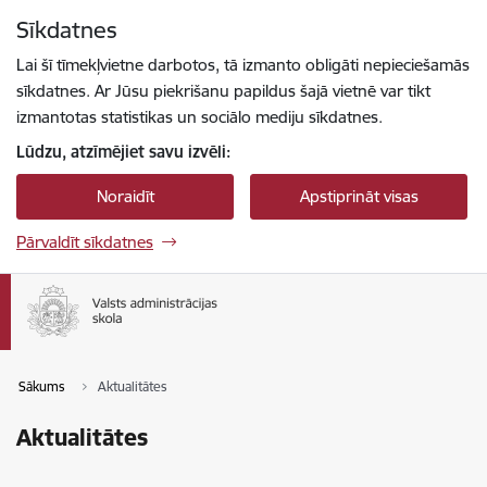
Pāriet uz lapas saturu
Sīkdatnes
Spied
lai meklētu
Enter
Lai šī tīmekļvietne darbotos, tā izmanto obligāti nepieciešamās
sīkdatnes. Ar Jūsu piekrišanu papildus šajā vietnē var tikt
izmantotas statistikas un sociālo mediju sīkdatnes.
Lūdzu, atzīmējiet savu izvēli:
Noraidīt
Apstiprināt visas
Pārvaldīt sīkdatnes
Sākums
Aktualitātes
Aktualitātes