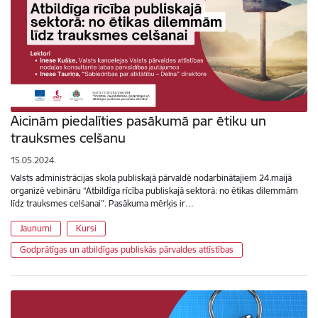
Aicinām piedalīties pasākumā par ētiku un
trauksmes celšanu
15.05.2024.
Valsts administrācijas skola publiskajā pārvaldē nodarbinātajiem 24.maijā
organizē vebināru “Atbildīga rīcība publiskajā sektorā: no ētikas dilemmām
līdz trauksmes celšanai”. Pasākuma mērķis ir…
Jaunumi
Kursi
Godprātīgas un atbildīgas publiskās pārvaldes attīstības