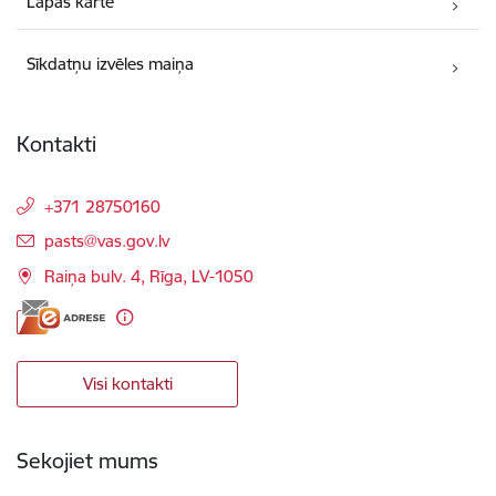
Lapas karte
Sīkdatņu izvēles maiņa
Kontakti
+371 28750160
E-pasts:
pasts@vas.gov.lv
Raiņa bulv. 4, Rīga, LV-1050
Visi kontakti
Sekojiet mums