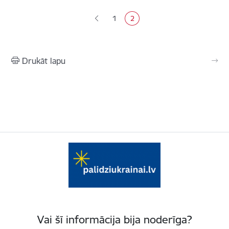
1
2
Lapa
Pašreizējā lapa
Drukāt lapu
Vai šī informācija bija noderīga?