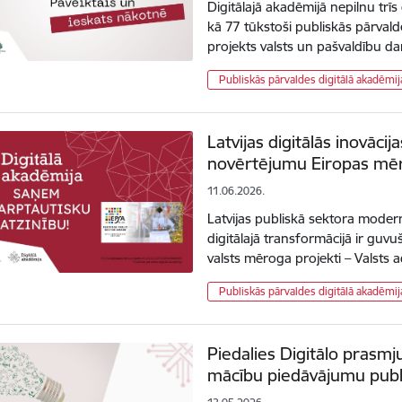
Digitālajā akadēmijā nepilnu trīs
kā 77 tūkstoši publiskās pārvald
projekts valsts un pašvaldību d
Publiskās pārvaldes digitālā akadēmij
Latvijas digitālās inovāci
novērtējumu Eiropas mē
11.06.2026.
Latvijas publiskā sektora modern
digitālajā transformācijā ir guvu
valsts mēroga projekti – Valsts 
Publiskās pārvaldes digitālā akadēmij
Piedalies Digitālo prasmju
mācību piedāvājumu publ