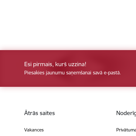
Esi pirmais, kurš uzzina!
Piesakies jaunumu saņemšanai savā e-pastā.
Kājene
Ātrās saites
Noderīg
Vakances
Privātuma