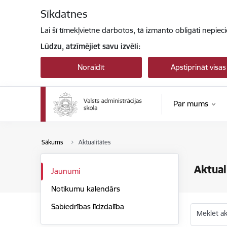
Pāriet uz lapas saturu
Sīkdatnes
Lai šī tīmekļvietne darbotos, tā izmanto obligāti nepiec
Lūdzu, atzīmējiet savu izvēli:
Noraidīt
Apstiprināt visas
Par mums
Sākums
Aktualitātes
Aktual
Jaunumi
Notikumu kalendārs
Sabiedrības līdzdalība
Meklēt akt