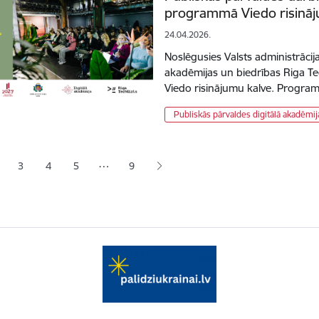
programmā Viedo risināj
24.04.2026.
Noslēgusies Valsts administrācij
akadēmijas un biedrības Riga T
Viedo risinājumu kalve. Program
Publiskās pārvaldes digitālā akadēmij
ana
…
3
4
5
9
jā lapa
pa
Lapa
Lapa
Lapa