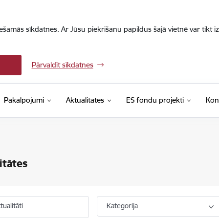
iešamās sīkdatnes. Ar Jūsu piekrišanu papildus šajā vietnē var tikt i
Pārvaldīt sīkdatnes
Pakalpojumi
Aktualitātes
ES fondu projekti
Kon
itātes
ualitāti
Kategorija