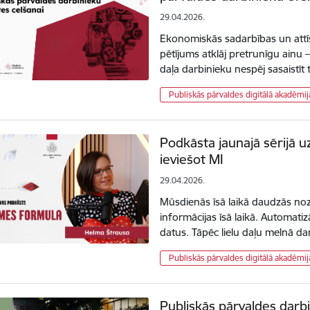
29.04.2026.
Ekonomiskās sadarbības un attīs
pētījums atklāj pretrunīgu ainu 
daļa darbinieku nespēj sasaistīt
Publiskās pārvaldes digitālā akadēmij
Podkāsta jaunajā sērijā uz
ieviešot MI
29.04.2026.
Mūsdienās īsā laikā daudzās noza
informācijas īsā laikā. Automatizā
datus. Tāpēc lielu daļu melnā 
Publiskās pārvaldes digitālā akadēmij
Publiskās pārvaldes darbin