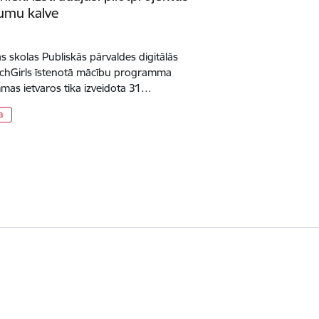
umu kalve
as skolas Publiskās pārvaldes digitālās
echGirls īstenotā mācību programma
mas ietvaros tika izveidota 31…
a