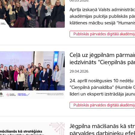
06.05.2026.
Aprīļa izskaņā Valsts administrāc
akadēmijas pulcēja publiskās pā
klātienes mācību sesijā “Humanis
Publiskās pārvaldes digitālā akadēmij
Ceļā uz jēgpilnām pārmaiņ
iedzīvināts "Cieņpilnās pā
29.04.2026.
24. aprīlī noslēgusies 10 nedēļu
"Cieņpilnā pārvaldība" (Humble 
līderi un eksperti izstrādāja ja
Publiskās pārvaldes digitālā akadēmij
Jēgpilna mācīšanās kā str
pārvaldes darbinieku efek