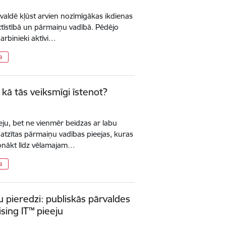
valdē kļūst arvien nozīmīgākas ikdienas
tīstībā un pārmaiņu vadībā. Pēdējo
arbinieki aktīvi…
a
ā tās veiksmīgi īstenot?
eju, bet ne vienmēr beidzas ar labu
 atzītas pārmaiņu vadības pieejas, kuras
nonākt līdz vēlamajam…
a
 pieredzi: publiskās pārvaldes
sing IT™ pieeju