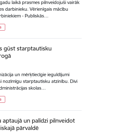
 gadu laikā prasmes pilnveidojuši vairāk
es darbinieku. Vērienīgais mācību
arbiniekiem - Publiskās…
a
jas gūst starptautisku
rogā
izācija un mērķtiecīgie ieguldījumi
ši nozīmīgu starptautisku atzinību. Divi
administrācijas skolas…
a
 aptaujā un palīdzi pilnveidot
iskajā pārvaldē