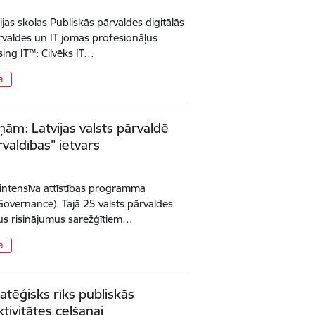
ijas skolas Publiskās pārvaldes digitālās
rvaldes un IT jomas profesionāļus
ing IT™: Cilvēks IT…
a
ām: Latvijas valsts pārvaldē
rvaldības" ietvars
 intensīva attīstības programma
Governance). Tajā 25 valsts pārvaldes
unus risinājumus sarežģītiem…
a
atēģisks rīks publiskās
tivitātes celšanai