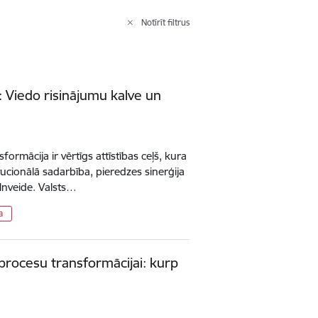
Notīrīt filtrus
: Viedo risinājumu kalve un
formācija ir vērtīgs attīstības ceļš, kura
tucionālā sadarbība, pieredzes sinerģija
nveide. Valsts…
a
procesu transformācijai: kurp