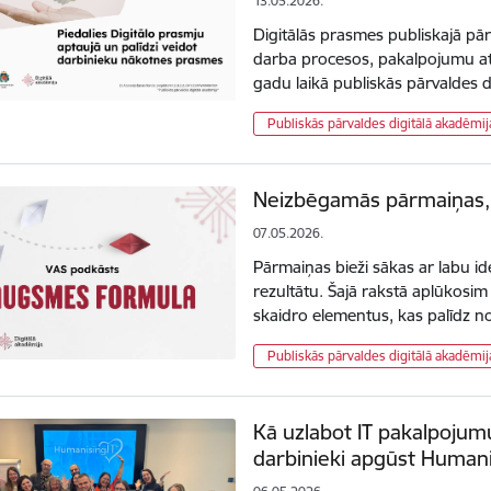
13.05.2026.
Digitālās prasmes publiskajā pār
darba procesos, pakalpojumu at
gadu laikā publiskās pārvaldes d
Publiskās pārvaldes digitālā akadēmij
Neizbēgamās pārmaiņas, k
07.05.2026.
Pārmaiņas bieži sākas ar labu id
rezultātu. Šajā rakstā aplūkosim
skaidro elementus, kas palīdz 
Publiskās pārvaldes digitālā akadēmij
Kā uzlabot IT pakalpojumu
darbinieki apgūst Humani