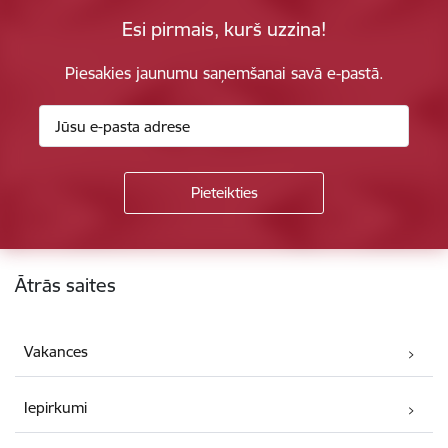
Esi pirmais, kurš uzzina!
Piesakies jaunumu saņemšanai savā e-pastā.
Kājene
Ātrās saites
Vakances
Iepirkumi