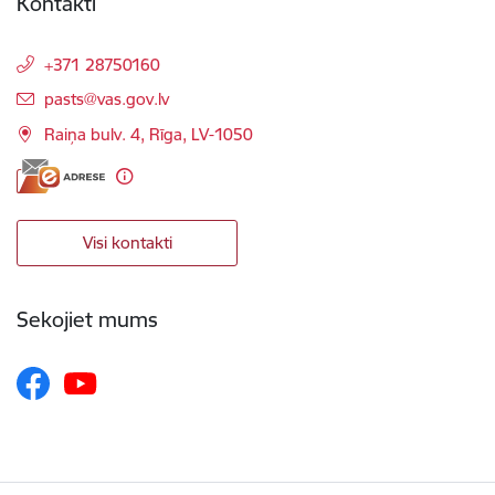
Kontakti
+371 28750160
E-pasts:
pasts@vas.gov.lv
Raiņa bulv. 4, Rīga, LV-1050
Visi kontakti
Sekojiet mums