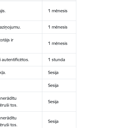
jis.
1 mēnesis
 paziņojumu.
1 mēnesis
otājs ir
1 mēnesis
 autentificētos.
1 stunda
kļa.
Sesija
Sesija
 nerādītu
Sesija
ēruši tos.
 nerādītu
Sesija
ēruši tos.