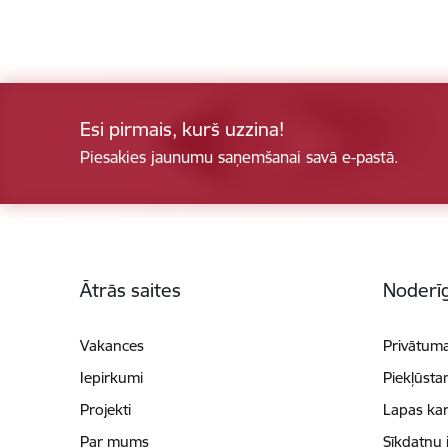
Esi pirmais, kurš uzzina!
Piesakies jaunumu saņemšanai savā e-pastā.
Kājene
Ātrās saites
Noderīg
Vakances
Privātuma
Iepirkumi
Piekļūsta
Projekti
Lapas kar
Par mums
Sīkdatņu 