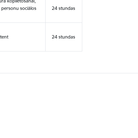
ura koplietošanai,
o personu sociālos
24 stundas
tent
24 stundas