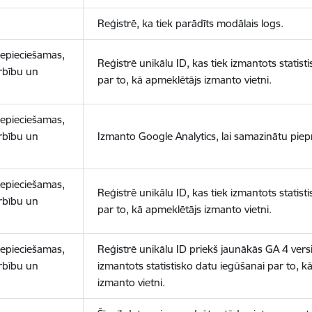
Reģistrē, ka tiek parādīts modālais logs.
nepieciešamas,
Reģistrē unikālu ID, kas tiek izmantots statist
arbību un
par to, kā apmeklētājs izmanto vietni.
nepieciešamas,
arbību un
Izmanto Google Analytics, lai samazinātu piep
nepieciešamas,
Reģistrē unikālu ID, kas tiek izmantots statist
arbību un
par to, kā apmeklētājs izmanto vietni.
nepieciešamas,
Reģistrē unikālu ID priekš jaunākās GA 4 versij
arbību un
izmantots statistisko datu iegūšanai par to, k
izmanto vietni.