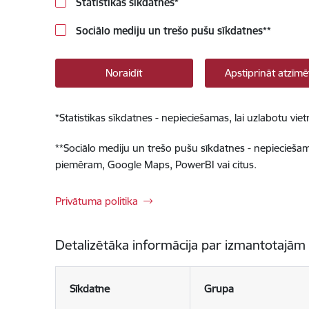
Statistikas sīkdatnes
*
Sociālo mediju un trešo pušu sīkdatnes
**
Noraidīt
Apstiprināt atzīmē
*
Statistikas sīkdatnes - nepieciešamas, lai uzlabotu v
**
Sociālo mediju un trešo pušu sīkdatnes - nepieciešamas
piemēram, Google Maps, PowerBI vai citus.
Privātuma politika
Detalizētāka informācija par izmantotajām
Sīkdatne
Grupa