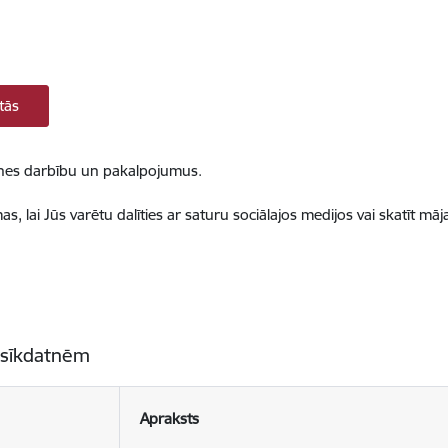
tās
ietnes darbību un pakalpojumus.
, lai Jūs varētu dalīties ar saturu sociālajos medijos vai skatīt mā
 sīkdatnēm
Apraksts