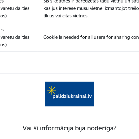
es
Šīs sīkdatnes ir paredzētas tādu vietņu un sat
varētu dalīties
kas jūs interesē mūsu vietnē, izmantojot treš
los)
tīklus vai citas vietnes.
es
varētu dalīties
Cookie is needed for all users for sharing con
los)
Vai šī informācija bija noderīga?