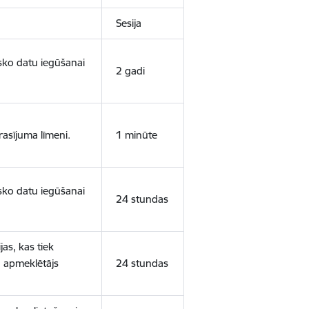
Sesija
isko datu iegūšanai
2 gadi
rasījuma līmeni.
1 minūte
isko datu iegūšanai
24 stundas
as, kas tiek
ā apmeklētājs
24 stundas