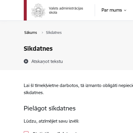
Pāriet uz lapas saturu
Par mums
Sākums
Sīkdatnes
Sīkdatnes
Atskaņot tekstu
Lai šī tīmekļvietne darbotos, tā izmanto obligāti nepiec
sīkdatnes.
Pielāgot sīkdatnes
Lūdzu, atzīmējiet savu izvēli: