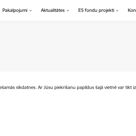
Pakalpojumi
Aktualitātes
ES fondu projekti
Kon
iešamās sīkdatnes. Ar Jūsu piekrišanu papildus šajā vietnē var tikt i