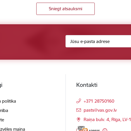
Sniegt atsauksmi
i
Kontakti
 politika
+371 28750160
E-pasts:
pasts@vas.gov.lv
mība
Raiņa bulv. 4, Rīga, LV-
te
izvēles maiņa