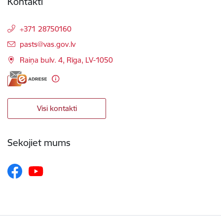
Kontakti
+371 28750160
E-pasts:
pasts@vas.gov.lv
Raiņa bulv. 4, Rīga, LV-1050
Visi kontakti
Sekojiet mums