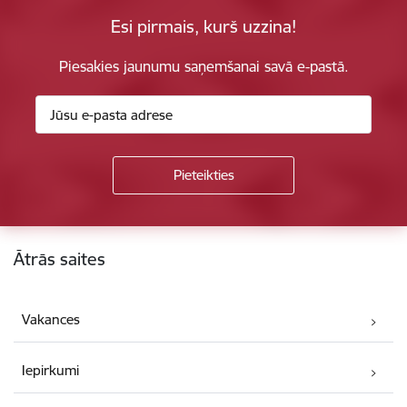
Esi pirmais, kurš uzzina!
Piesakies jaunumu saņemšanai savā e-pastā.
Kājene
Ātrās saites
Vakances
Iepirkumi