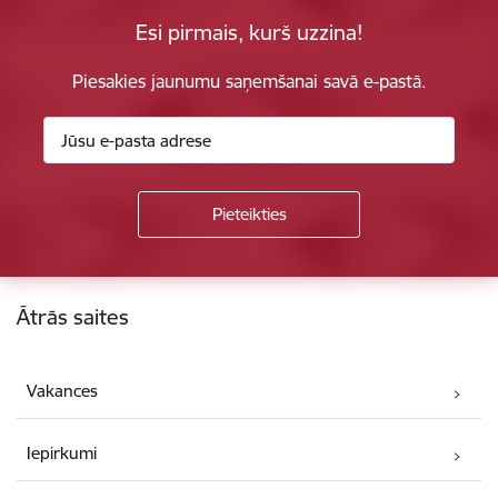
Esi pirmais, kurš uzzina!
Piesakies jaunumu saņemšanai savā e-pastā.
Kājene
Ātrās saites
Vakances
Iepirkumi