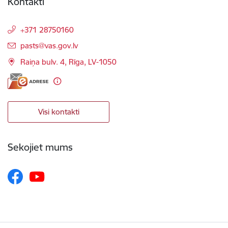
Kontakti
+371 28750160
E-pasts:
pasts@vas.gov.lv
Raiņa bulv. 4, Rīga, LV-1050
Visi kontakti
Sekojiet mums