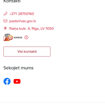
Kontakti
+371 28750160
E-pasts:
pasts@vas.gov.lv
Raiņa bulv. 4, Rīga, LV-1050
Visi kontakti
Sekojiet mums