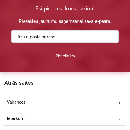
Esi pirmais, kurš uzzina!
Piesakies jaunumu saņemšanai savā e-pastā.
Kājene
Ātrās saites
Vakances
Iepirkumi