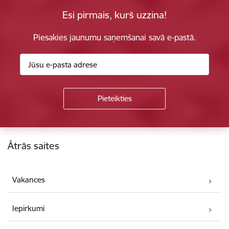
Esi pirmais, kurš uzzina!
Piesakies jaunumu saņemšanai savā e-pastā.
Kājene
Ātrās saites
Vakances
Iepirkumi