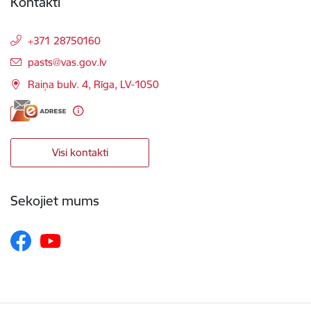
Kontakti
+371 28750160
E-pasts:
pasts@vas.gov.lv
Raiņa bulv. 4, Rīga, LV-1050
Visi kontakti
Sekojiet mums