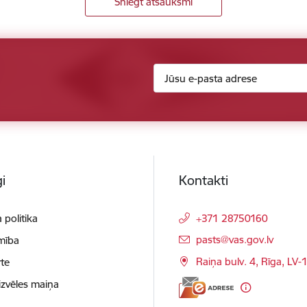
Sniegt atsauksmi
i
Kontakti
 politika
+371 28750160
E-pasts:
pasts@vas.gov.lv
mība
Raiņa bulv. 4, Rīga, LV-
te
izvēles maiņa