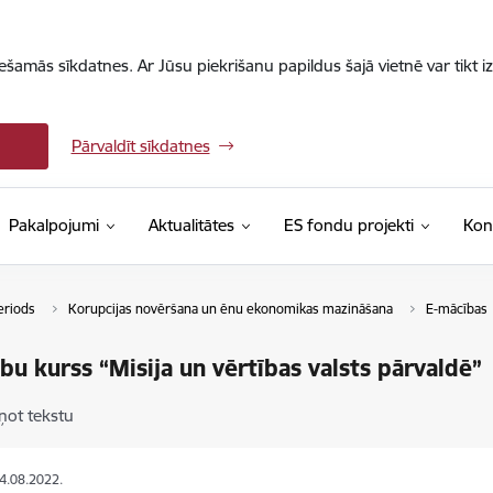
iešamās sīkdatnes. Ar Jūsu piekrišanu papildus šajā vietnē var tikt i
Pārvaldīt sīkdatnes
Pakalpojumi
Aktualitātes
ES fondu projekti
Kon
eriods
Korupcijas novēršana un ēnu ekonomikas mazināšana
E-mācības
bu kurss “Misija un vērtības valsts pārvaldē”
ņot tekstu
24.08.2022.