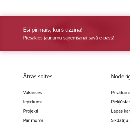
Esi pirmais, kurš uzzina!
Piesakies jaunumu saņemšanai savā e-pastā.
Kājene
Ātrās saites
Noderīg
Vakances
Privātuma
Iepirkumi
Piekļūsta
Projekti
Lapas kar
Par mums
Sīkdatņu 