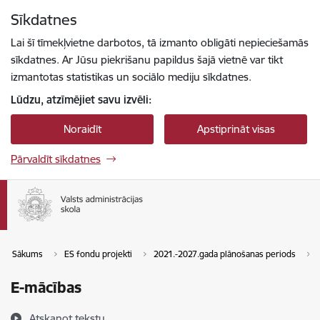
Pāriet uz lapas saturu
Sīkdatnes
Spied
lai meklētu
Enter
Lai šī tīmekļvietne darbotos, tā izmanto obligāti nepieciešamās
sīkdatnes. Ar Jūsu piekrišanu papildus šajā vietnē var tikt
izmantotas statistikas un sociālo mediju sīkdatnes.
Lūdzu, atzīmējiet savu izvēli:
Noraidīt
Apstiprināt visas
Pārvaldīt sīkdatnes
Sākums
ES fondu projekti
2021.-2027.gada plānošanas periods
E-mācības
Atskaņot tekstu