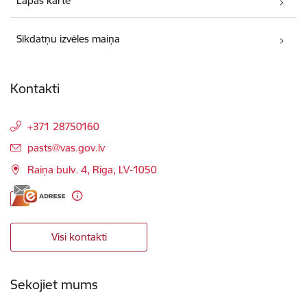
Lapas karte
Sīkdatņu izvēles maiņa
Kontakti
+371 28750160
E-pasts:
pasts@vas.gov.lv
Raiņa bulv. 4, Rīga, LV-1050
Visi kontakti
Sekojiet mums