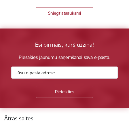
Sniegt atsauksmi
Esi pirmais, kurš uzzina!
Piesakies jaunumu saņemšanai savā e-pastā.
Kājene
Ātrās saites