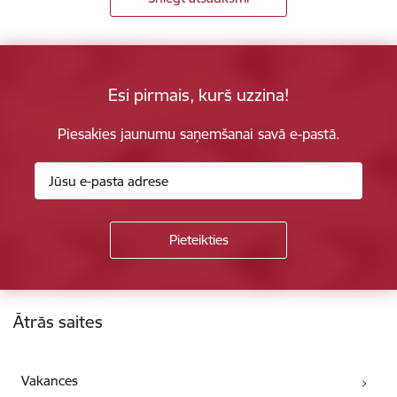
Esi pirmais, kurš uzzina!
Piesakies jaunumu saņemšanai savā e-pastā.
Kājene
Ātrās saites
Vakances