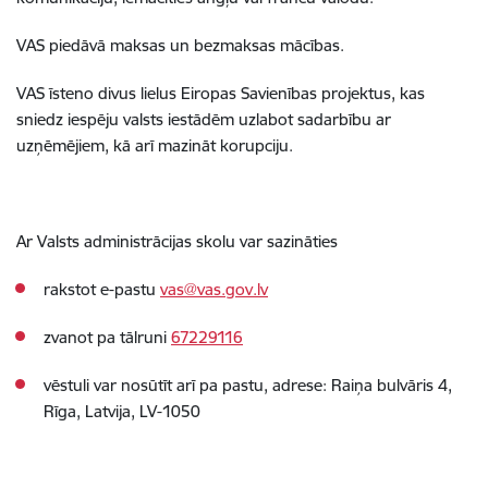
VAS piedāvā maksas un bezmaksas mācības.
VAS īsteno divus lielus Eiropas Savienības projektus, kas
sniedz iespēju valsts iestādēm uzlabot sadarbību ar
uzņēmējiem, kā arī mazināt korupciju.
Ar Valsts administrācijas skolu var sazināties
rakstot e-pastu
vas@vas.gov.lv
zvanot pa tālruni
67229116
vēstuli var nosūtīt arī pa pastu, adrese: Raiņa bulvāris 4,
Rīga, Latvija, LV-1050