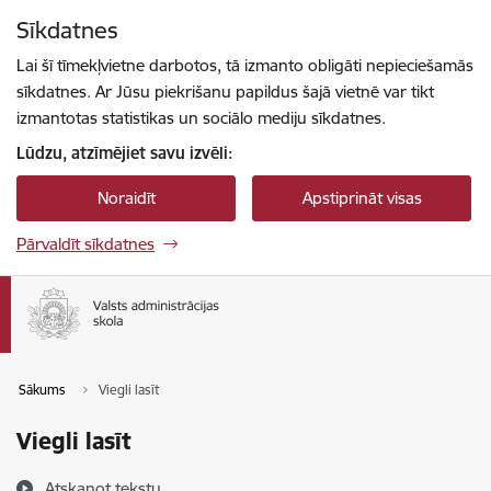
Pāriet uz lapas saturu
Sīkdatnes
Spied
lai meklētu
Enter
Lai šī tīmekļvietne darbotos, tā izmanto obligāti nepieciešamās
sīkdatnes. Ar Jūsu piekrišanu papildus šajā vietnē var tikt
izmantotas statistikas un sociālo mediju sīkdatnes.
Lūdzu, atzīmējiet savu izvēli:
Noraidīt
Apstiprināt visas
Pārvaldīt sīkdatnes
Sākums
Viegli lasīt
Viegli lasīt
Atskaņot tekstu