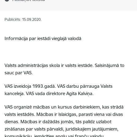
Publicēts: 15.09.2020.
Informācija par iestādi vieglajā valodā
Valsts administrācijas skola ir valsts iestāde. Saīsinājumā to
sauc par VAS.
VAS izveidoja 1993.gadā. VAS darbu pārrauga Valsts
kanceleja. VAS vada direktore Agita Kalviņa.
VAS organizē mācības un kursus darbiniekiem, kas strādā
valsts iestādēs. Mācības ir īslaicīgas, parasti viena vai divas
dienas. Mācības ir dažādās jomās, tās palīdz uzlabot
zināšanas par valsts pārvaldi, juridiskajiem jautājumiem,
komunikāciju, iemācīties angļu vai franču valodu.