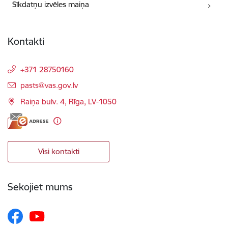
Sīkdatņu izvēles maiņa
Kontakti
+371 28750160
E-pasts:
pasts@vas.gov.lv
Raiņa bulv. 4, Rīga, LV-1050
Visi kontakti
Sekojiet mums