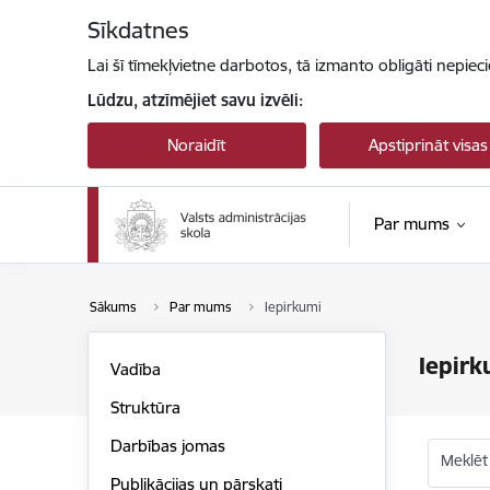
Pāriet uz lapas saturu
Sīkdatnes
Lai šī tīmekļvietne darbotos, tā izmanto obligāti nepiec
Lūdzu, atzīmējiet savu izvēli:
Noraidīt
Apstiprināt visas
Par mums
Sākums
Par mums
Iepirkumi
Iepirk
Vadība
Struktūra
Darbības jomas
Meklēt
Publikācijas un pārskati