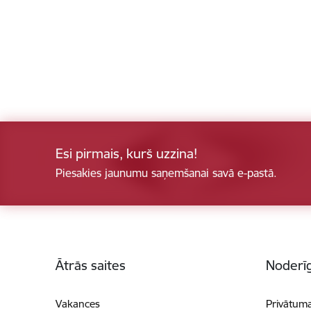
Esi pirmais, kurš uzzina!
Piesakies jaunumu saņemšanai savā e-pastā.
Kājene
Ātrās saites
Noderīg
Vakances
Privātuma