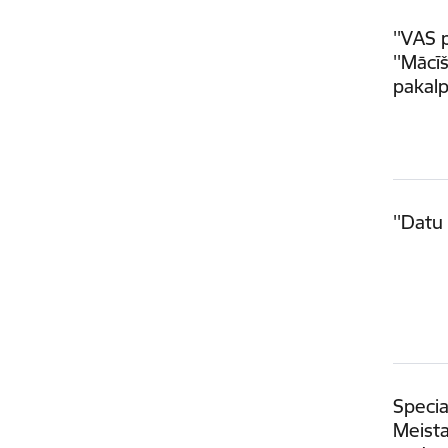
''VAS 
''Mācī
pakal
''Datu
Specia
Meista