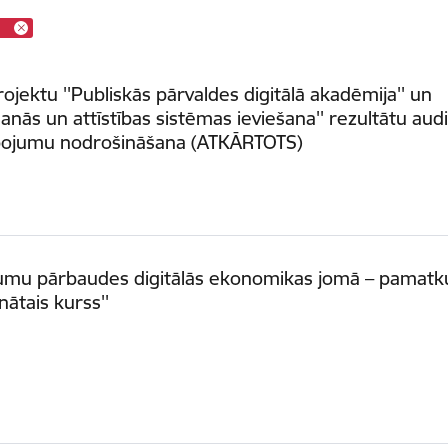
ojektu ''Publiskās pārvaldes digitālā akadēmija'' un
šanās un attīstības sistēmas ieviešana'' rezultātu aud
pojumu nodrošināšana (ATKĀRTOTS)
jumu pārbaudes digitālās ekonomikas jomā – pamatk
nātais kurss''