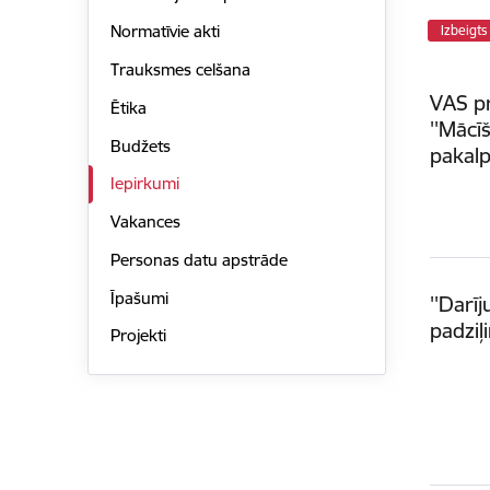
Normatīvie akti
Izbeigts
Trauksmes celšana
VAS pr
Ētika
''Mācī
Budžets
pakal
Iepirkumi
Vakances
Personas datu apstrāde
Īpašumi
''Darī
padziļi
Projekti