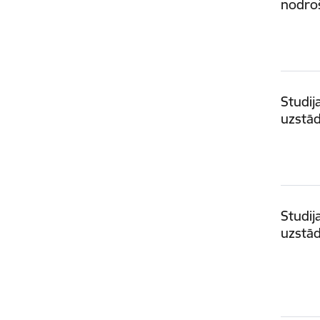
nodro
Studij
uzstā
Studij
uzstā