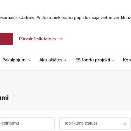
iešamās sīkdatnes. Ar Jūsu piekrišanu papildus šajā vietnē var tikt i
Pārvaldīt sīkdatnes
Pakalpojumi
Aktualitātes
ES fondu projekti
Kon
umi
 iepirkumu
Iepirkuma statuss