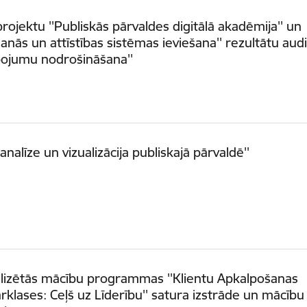
projektu ''Publiskās pārvaldes digitālā akadēmija'' un
šanās un attīstības sistēmas ieviešana'' rezultātu aud
pojumu nodrošināšana''
 analīze un vizualizācija publiskajā pārvaldē''
lizētās mācību programmas ''Klientu Apkalpošanas
rklases: Ceļš uz Līderību'' satura izstrāde un mācību