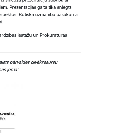
em. Prezentācijas gaitā tika sniegts
u aspektos. Būtiska uzmanība pasākumā
i.
sardzības iestāžu un Prokuratūras
lsts pārvaldes cilvēkresursu
nas jomā”