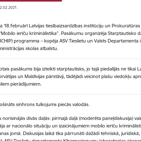
22.02.2021.
 18.februārī Latvijas tiesībaizsardzības institūciju un Prokuratūras 
“Mobilo ierīču kriminālistika”. Pasākumu organizēja Starptautisko 
ICHIP) programma – kopēja ASV Tieslietu un Valsts Departamenta ini
inistrācijas skolas atbalstu.
otais pasākums bija izteikti starptautisks, jo tajā piedalījās ne tikai 
orvātijas un Maldīvijas pārstāvji, tādējādi veicinot plašu viedokļu a
āliem pierādījumiem.
ošināts sinhrons tulkojums piecās valodās.
norisinājās divās daļās: pirmajā daļā (moderēta paneļdiskusija) vairā
āja ar nacionālo situāciju un izaicinājumiem mobilo ierīču kriminālis
nas jomā. Diskusijas laikā tika pārrunāti dažādi tehniskā, juridiskā,
ļā
ASV Tieslietu departamenta Kibernoziegumu laboratorijas ekspert