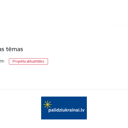
tas tēmas
es:
Projekta aktualitātes