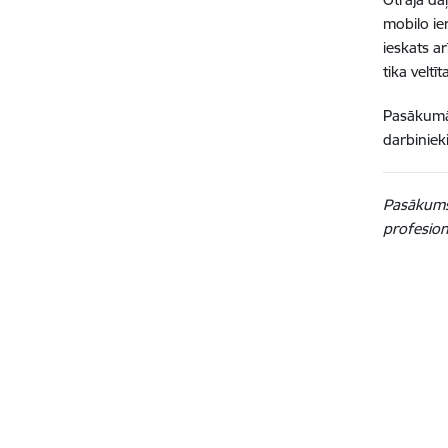
mobilo ie
ieskats a
tika velt
Pasākumā 
darbinieki
Pasākums 
profesion