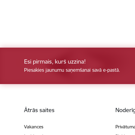
Esi pirmais, kurš uzzina!
Piesakies jaunumu saņemšanai savā e-pastā.
Kājene
Ātrās saites
Noderīg
Vakances
Privātuma