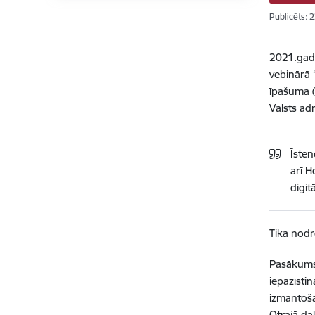
Publicēts: 
2021.gada
vebinārā 
īpašuma (
Valsts adm
Īsten
arī H
digit
Tika nodr
Pasākums 
iepazīstin
izmantoša
Otrajā da