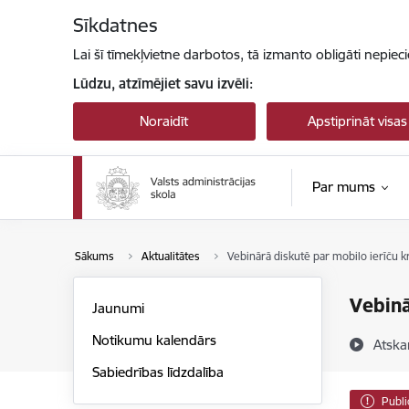
Pāriet uz lapas saturu
Sīkdatnes
Lai šī tīmekļvietne darbotos, tā izmanto obligāti nepiec
Lūdzu, atzīmējiet savu izvēli:
Noraidīt
Apstiprināt visas
Par mums
Sākums
Aktualitātes
Vebinārā diskutē par mobilo ierīču k
Vebinā
Jaunumi
Notikumu kalendārs
Atska
Sabiedrības līdzdalība
Publi