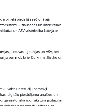
darbinieki piedalījās reģionālajā
datorsistēmu uzlaušanas un intelektuālā
ciatīva un ASV vēstniecība Latvijā ar
Latvijas, Lietuvas, Igaunijas un ASV, bet
pmaiņu par mobilo ierīču kriminālistiku un
ku valstu institūciju pārstāvji
tikas, digitālo pierādījumu analīzes un
 organizatoriskā u.c. rakstura jautājumi.
s sniedza prezentāciju saistībā ar