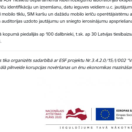
rīču identifikāciju un izņemšanu, datu ieguves veidiem u.c. jautājumi
rī mobilo tīklu, SIM karšu un dažādu mobilo ierīču operētājsistēm
īta auditorijas uzdoto jautājumu un sniegto ierosinājumu apspriešana
kopumā piedalījās ap 100 dalībnieki, t.sk. ap 30 Latvijas tiesībaiz
.
tika organizēts sadarbībā ar ESF projektu Nr.3.4.2.0/15/I/002 “Va
ālā pilnveide korupcijas novēršanas un ēnu ekonomikas mazināša