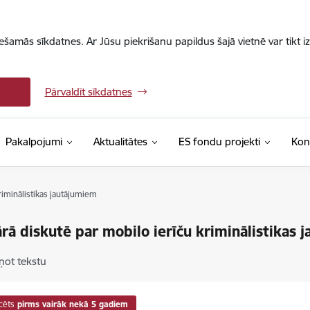
iešamās sīkdatnes. Ar Jūsu piekrišanu papildus šajā vietnē var tikt i
Pārvaldīt sīkdatnes
Pakalpojumi
Aktualitātes
ES fondu projekti
Kon
riminālistikas jautājumiem
rā diskutē par mobilo ierīču kriminālistikas 
ņot tekstu
cēts
pirms vairāk nekā 5 gadiem