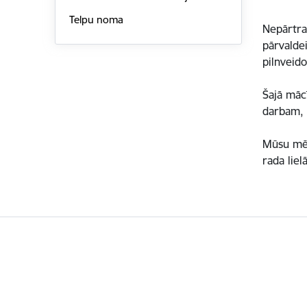
Telpu noma
Nepārtra
pārvalde
pilnveid
Šajā mācī
darbam, 
Mūsu mērķ
rada liel