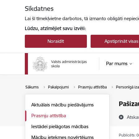
Pāriet uz lapas saturu
Sīkdatnes
Lai šī tīmekļvietne darbotos, tā izmanto obligāti nepiec
Lūdzu, atzīmējiet savu izvēli:
Noraidīt
Apstiprināt visas
Par mums
Sākums
Pakalpojumi
Prasmju attīstība
Personīgā iza
Pašiz
Aktuālais mācību piedāvājums
Prasmju attīstība
Atska
Iestādei pielāgotas mācības
Publicēts: 
Mācību ietekmes novērtējums