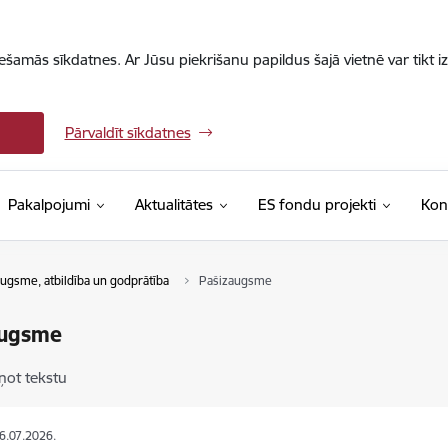
iešamās sīkdatnes. Ar Jūsu piekrišanu papildus šajā vietnē var tikt i
Pārvaldīt sīkdatnes
Pakalpojumi
Aktualitātes
ES fondu projekti
Kon
ugsme, atbildība un godprātība
Pašizaugsme
augsme
ņot tekstu
06.07.2026.