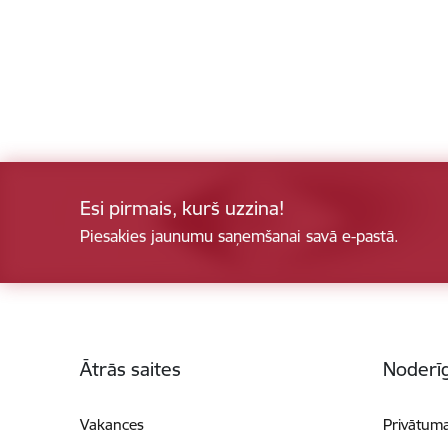
Esi pirmais, kurš uzzina!
Piesakies jaunumu saņemšanai savā e-pastā.
Kājene
Ātrās saites
Noderīg
Vakances
Privātuma