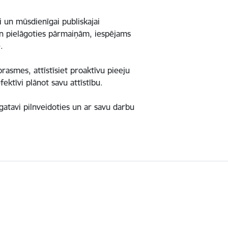
 un mūsdienīgai publiskajai
 un pielāgoties pārmaiņām, iespējams
.
rasmes, attīstīsiet proaktīvu pieeju
ektīvi plānot savu attīstību.
gatavi pilnveidoties un ar savu darbu