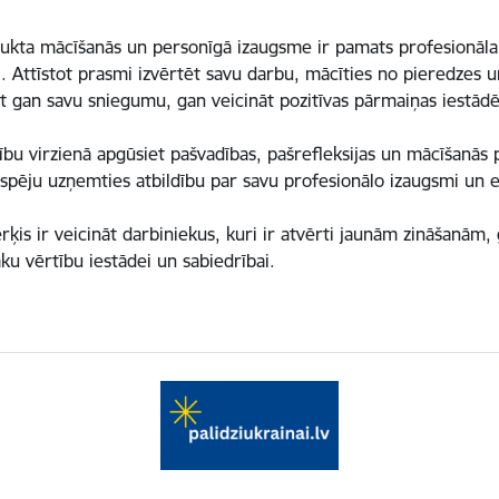
ukta mācīšanās un personīgā izaugsme ir pamats profesionālai
i. Attīstot prasmi izvērtēt savu darbu, mācīties no pieredzes
ot gan savu sniegumu, gan veicināt pozitīvas pārmaiņas iestādē
bu virzienā apgūsiet pašvadības, pašrefleksijas un mācīšanās p
spēju uzņemties atbildību par savu profesionālo izaugsmi un ef
is ir veicināt darbiniekus, kuri ir atvērti jaunām zināšanām, 
āku vērtību iestādei un sabiedrībai.