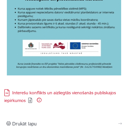
Lejupielādēt:
Interešu konflikts un aizliegtās vienošanās publiskajos
iepirkumos
Drukāt lapu