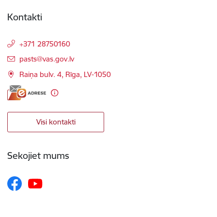
Kontakti
+371 28750160
E-pasts:
pasts@vas.gov.lv
Raiņa bulv. 4, Rīga, LV-1050
Visi kontakti
Sekojiet mums