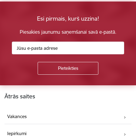
Esi pirmais, kurš uzzina!
Piesakies jaunumu saņemšanai savā e-pastā.
Kājene
Ātrās saites
Vakances
Iepirkumi