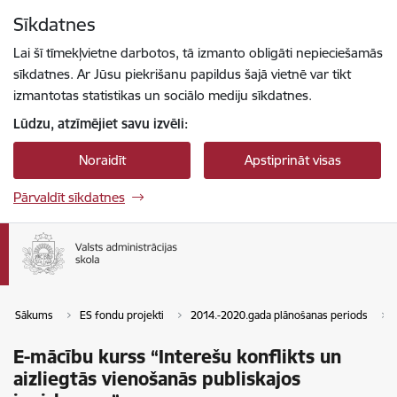
Pāriet uz lapas saturu
Sīkdatnes
Spied
lai meklētu
Enter
Lai šī tīmekļvietne darbotos, tā izmanto obligāti nepieciešamās
sīkdatnes. Ar Jūsu piekrišanu papildus šajā vietnē var tikt
izmantotas statistikas un sociālo mediju sīkdatnes.
Lūdzu, atzīmējiet savu izvēli:
Noraidīt
Apstiprināt visas
Pārvaldīt sīkdatnes
Sākums
ES fondu projekti
2014.-2020.gada plānošanas periods
E-mācību kurss “Interešu konflikts un
aizliegtās vienošanās publiskajos