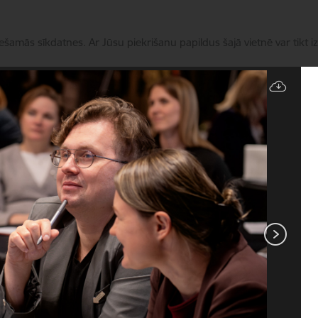
iešamās sīkdatnes. Ar Jūsu piekrišanu papildus šajā vietnē var tikt i
Pārvaldīt sīkdatnes
Pakalpojumi
Aktualitātes
ES fondu projekti
Kon