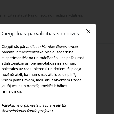
zmantotas statistikas un sociālo mediju sīkdatnes.
Cieņpilnas pārvaldības simpozijs
Cieņpilnās pārvaldības (
Humble Governance
)
takti
pamatā ir cilvēkcentriska pieeja, sadarbība,
Meklēt
Piekļūstamība
eksperimentēšana un mācīšanās, kas palīdz rast
atbilstošākos un piemērotākos risinājumus,
balstoties uz reālu pieredzi un datiem. Šī pieeja
nozīmē atzīt, ka mums nav atbildes uz pilnīgi
visiem jautājumiem, taču jābūt atvērtiem uzdot
jautājumus un nemitīgi meklēt labākos
risinājumus.
Pasākums organizēts un finansēts ES
Atveseļošanas fonda projektu