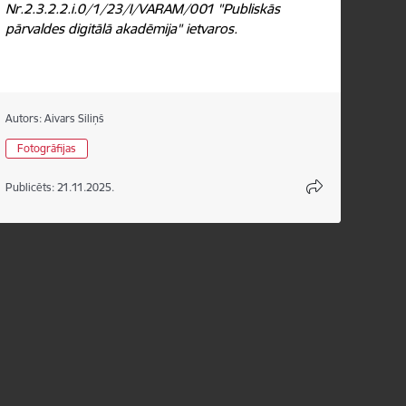
Nr.2.3.2.2.i.0/1/23/I/VARAM/001 "Publiskās
pārvaldes digitālā akadēmija" ietvaros.
Autors:
Aivars Siliņš
Fotogrāfijas
Publicēts: 21.11.2025.