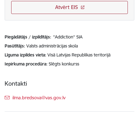
Atvērt EIS
Piegādātājs / izpildītājs:
''Addiction'' SIA
Pasūtītājs
Valsts administrācijas skola
Līguma izpildes vieta
Visā Latvijas Republikas teritorijā
Iepirkuma procedūra
Slēgts konkurss
Kontakti
E-pasts:
ilma.bredsova@vas.gov.lv