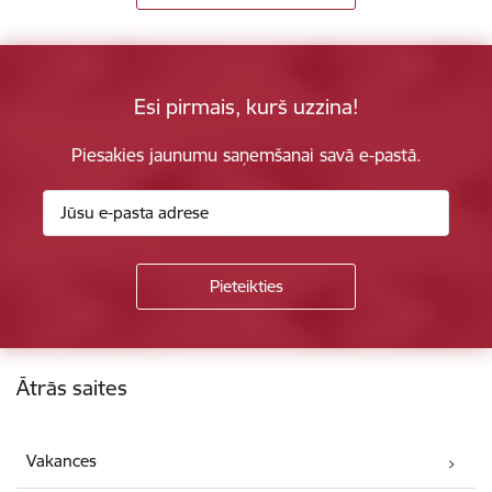
Esi pirmais, kurš uzzina!
Piesakies jaunumu saņemšanai savā e-pastā.
Kājene
Ātrās saites
Vakances