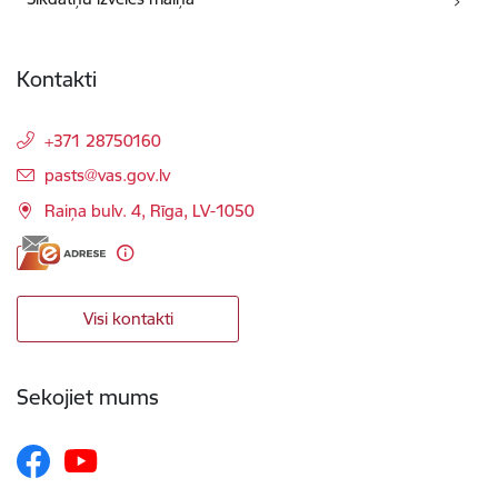
Kontakti
+371 28750160
E-pasts:
pasts@vas.gov.lv
Raiņa bulv. 4, Rīga, LV-1050
Visi kontakti
Sekojiet mums