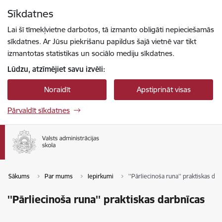
Pāriet uz lapas saturu
Sīkdatnes
Spied
lai meklētu
Enter
Lai šī tīmekļvietne darbotos, tā izmanto obligāti nepieciešamās
sīkdatnes. Ar Jūsu piekrišanu papildus šajā vietnē var tikt
izmantotas statistikas un sociālo mediju sīkdatnes.
Lūdzu, atzīmējiet savu izvēli:
Noraidīt
Apstiprināt visas
Pārvaldīt sīkdatnes
Sākums
Par mums
Iepirkumi
''Pārliecinoša runa'' praktiskas da
''Pārliecinoša runa'' praktiskas darbnīcas