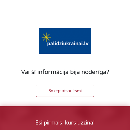
Vai šī informācija bija noderīga?
Sniegt atsauksmi
Esi pirmais, kurš uzzina!