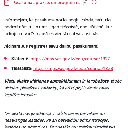
Lejupielādēt:
Pasākuma apraksts un programma
Informējam, ka pasākums notiks angļu valodā, taču tiks
nodrošināts tulkojums – gan tiešsaistē, gan klātienē, kur
tulkojumu varēs klausīties viedtālrunī vai austiņās.
Aicinām Jūs reģistrēt savu dalību
pasākumam:
Klātienē
:
https://mps.vas.gov.lv/edu/course/1827
Tiešsaistē
:
https://mps.vas.gov.lv/edu/course/1828
Vietu skaits klātienes apmeklējumam ir ierobežots
, tāpēc
aicinām pieteikties savlaicīgi, kā arī rūpīgi izvērtēt savas
iespējas ierasties.
*Projekta mērķauditorija ir valsts tiešās pārvaldes un
neatkarīgās iestādes, kā arī pašvaldību administrācijas,
iestādes un aģentūras. Par pasākumu mērķauditorijai tiks