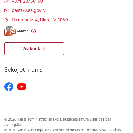
+371 28750160
E-pasts:
pasts@vas.gov.lv
Raiņa bulv. 4, Rīga, LV-1050
Visi kontakti
Sekojiet mums
© 2026 Valsts administrācijas skola, publicētā satura visas tiesības
aizsargātas.
© 2020 Valsts kanceleja, Tīmekļvietņu vienotās platformas visas tiesības