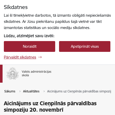
Pāriet uz lapas saturu
Sīkdatnes
Spied
lai meklētu
Enter
Lai šī tīmekļvietne darbotos, tā izmanto obligāti nepieciešamās
sīkdatnes. Ar Jūsu piekrišanu papildus šajā vietnē var tikt
izmantotas statistikas un sociālo mediju sīkdatnes.
Lūdzu, atzīmējiet savu izvēli:
Noraidīt
Apstiprināt visas
Pārvaldīt sīkdatnes
Sākums
Aktualitātes
Aicinājums uz Cieņpilnās pārvaldības simpoziju
Aicinājums uz Cieņpilnās pārvaldības
simpoziju 20. novembrī