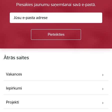
Piesakies jaunumu saņemšanai savā e-pastā.
Kājene
Ātrās saites
Vakances
Iepirkumi
Projekti