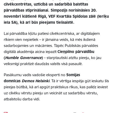
cilvēkcentrētas, uzticībā un sadarbībā balstītas
pārvaldības stiprināšanai. Simpozijs norisināsies 20.
novembrī klātienē Rīgā, VEF Kvartāla Spīdolas zālē (Ieriķu
iela 5A), kā arī būs pieejams tiešsaistē.
Lai pārvaldība kļūtu patiesi cilvēkcentriska, ar digitālajiem
rīkiem vien nepietiek – ir jāmaina veids, kā mēs ikdienā
sadarbojamies un mācāmies. Tāpēc Publiskās pārvaldes
digitālā akadēmija aicina iepazīt
Cieņpilno pārvaldību
(
Humble Governance
)
– starptautiski atzītu pieeju, ko jau
veiksmīgi praktizē daudzās valstīs visā pasaulē.
Pasākumu vadīs vadošie eksperti no
Somijas
domnīcas
Demos Helsinki
. Tā ir vērtīga iespēja gūt ieskatu šīs
pieejas būtībā, kā arī apgūt praktiskus rīkus, kas palīdz ieviest
uz cilvēku vērstu pieeju un veicināt uz sadarbību vērstu,
atbalstošu darba vidi.