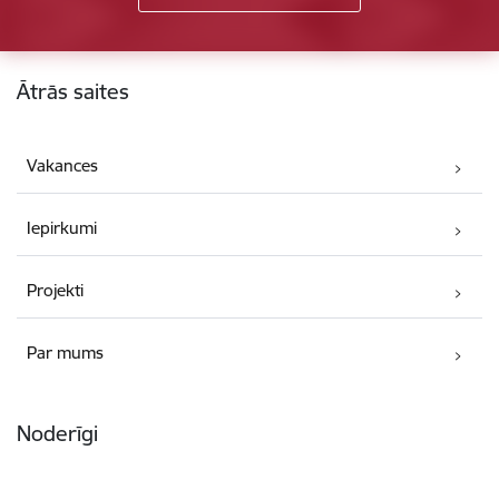
Kājene
Ātrās saites
Vakances
Iepirkumi
Projekti
Par mums
Noderīgi