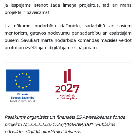
ja iespējams īstenot šāda līmeņa projektus, tad arī mans
projekts ir paveicams!
Uz nākamo nodarbību dalībnieki, sadarbībā ar saviem
mentoriem, gatavos nodevumu par sadarbību ar iesaistīajām
pusēm. Savukārt marta nodarbībā komandas mācīsies veidot
prototipu izvēlētajam digitālajam risinājumam.
Pasākums organizēts un finansēts ES Atveseļošanas fonda
projektu Nr.2.3.2.2.i.0/1/23/I/VARAM/001 "Publiskās
pārvaldes digitālā akadēmija" ietvaros.