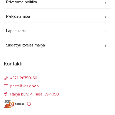
Privātuma politika
Piekļūstamība
Lapas karte
Sīkdatņu izvēles maiņa
Kontakti
+371 28750160
E-pasts:
pasts@vas.gov.lv
Raiņa bulv. 4, Rīga, LV-1050