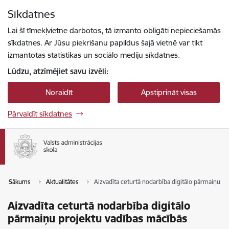
Pāriet uz lapas saturu
Sīkdatnes
Spied
lai meklētu
Enter
Lai šī tīmekļvietne darbotos, tā izmanto obligāti nepieciešamās
sīkdatnes. Ar Jūsu piekrišanu papildus šajā vietnē var tikt
izmantotas statistikas un sociālo mediju sīkdatnes.
Lūdzu, atzīmējiet savu izvēli:
Noraidīt
Apstiprināt visas
Pārvaldīt sīkdatnes
Sākums
Aktualitātes
Aizvadīta ceturtā nodarbība digitālo pārmaiņu p
Aizvadīta ceturtā nodarbība digitālo
pārmaiņu projektu vadības mācībās