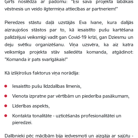
Ģirts noslēdza ar padomu: "Esi sava projekta labākais
vēstnesis un veido ilgtermiņa attiecības ar partneriem!"
Pieredzes stāstu daļā uzstājās Eva Ivane, kura dalījās
aizraujošos stāstos par to, kā iesaistīto pušu kartēšana
palīdzējusi veiksmīgi vadīt gan Covid-19 krīzi, gan Dziesmu un
deju svētku organizēšanu. Viņa uzsvēra, ka aiz katra
veiksmīga projekta stāv saliedēta komanda, atgādinot:
"Komanda ir pats svarīgākais!"
Kā izšķīrošus faktorus viņa norādīja:
Iesaistīto pušu līdzdalības līmenis,
Vienota izpratne par vērtībām un piederība pasākumam,
Līderības aspekts,
Kontakta tonalitāte - uzticēšanās profesionalitātei un
pieredzei.
Dalībnieki pēc mācībām bija iedvesmoti un aizgāja ar sajūtu -