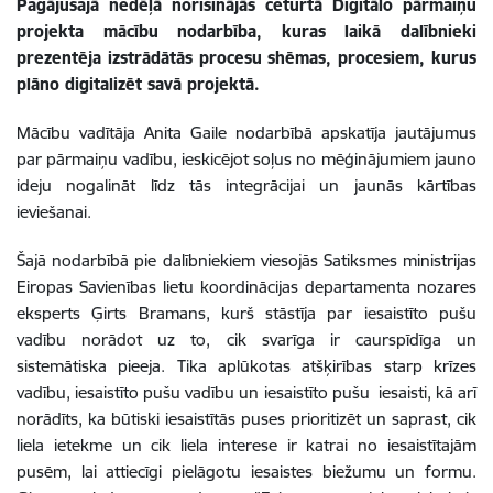
Pagājušajā nedēļā norisinājās ceturtā Digitālo pārmaiņu
projekta mācību nodarbība, kuras laikā dalībnieki
prezentēja izstrādātās procesu shēmas, procesiem, kurus
plāno digitalizēt savā projektā.
Mācību vadītāja Anita Gaile nodarbībā apskatīja jautājumus
par pārmaiņu vadību, ieskicējot soļus no mēģinājumiem jauno
ideju nogalināt līdz tās integrācijai un jaunās kārtības
ieviešanai.
Šajā nodarbībā pie dalībniekiem viesojās Satiksmes ministrijas
Eiropas Savienības lietu koordinācijas departamenta nozares
eksperts Ģirts Bramans, kurš stāstīja par iesaistīto pušu
vadību norādot uz to, cik svarīga ir caurspīdīga un
sistemātiska pieeja. Tika aplūkotas atšķirības starp krīzes
vadību, iesaistīto pušu vadību un iesaistīto pušu iesaisti, kā arī
norādīts, ka būtiski iesaistītās puses prioritizēt un saprast, cik
liela ietekme un cik liela interese ir katrai no iesaistītajām
pusēm, lai attiecīgi pielāgotu iesaistes biežumu un formu.