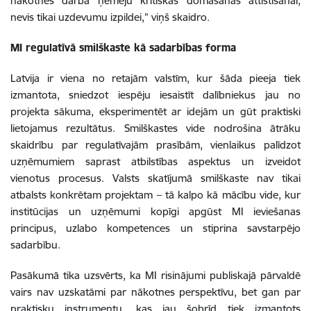
nākotnes darba ņēmēju kritiskās domāšanas attīstīšanai,
nevis tikai uzdevumu izpildei,” viņš skaidro.
MI regulatīvā smilškaste kā sadarbības forma
Latvija ir viena no retajām valstīm, kur šāda pieeja tiek
izmantota, sniedzot iespēju iesaistīt dalībniekus jau no
projekta sākuma, eksperimentēt ar idejām un gūt praktiski
lietojamus rezultātus. Smilškastes vide nodrošina ātrāku
skaidrību par regulatīvajām prasībām, vienlaikus palīdzot
uzņēmumiem saprast atbilstības aspektus un izveidot
vienotus procesus. Valsts skatījumā smilškaste nav tikai
atbalsts konkrētam projektam – tā kalpo kā mācību vide, kur
institūcijas un uzņēmumi kopīgi apgūst MI ieviešanas
principus, uzlabo kompetences un stiprina savstarpējo
sadarbību.
Pasākumā tika uzsvērts, ka MI risinājumi publiskajā pārvaldē
vairs nav uzskatāmi par nākotnes perspektīvu, bet gan par
praktisku instrumentu, kas jau šobrīd tiek izmantots