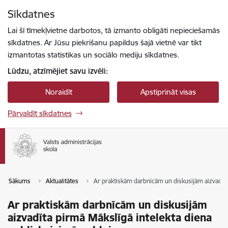
Pāriet uz lapas saturu
Sīkdatnes
Spied
lai meklētu
Enter
Lai šī tīmekļvietne darbotos, tā izmanto obligāti nepieciešamās
sīkdatnes. Ar Jūsu piekrišanu papildus šajā vietnē var tikt
izmantotas statistikas un sociālo mediju sīkdatnes.
Lūdzu, atzīmējiet savu izvēli:
Noraidīt
Apstiprināt visas
Pārvaldīt sīkdatnes
Sākums
Aktualitātes
Ar praktiskām darbnīcām un diskusijām aizvadīta 
Ar praktiskām darbnīcām un diskusijām
aizvadīta pirmā Mākslīgā intelekta diena