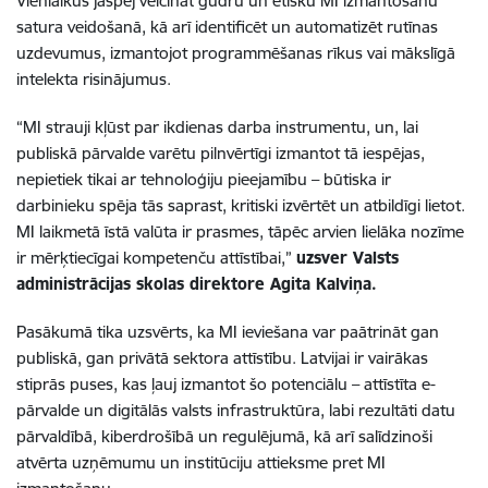
Vienlaikus jāspēj veicināt gudru un ētisku MI izmantošanu
satura veidošanā, kā arī identificēt un automatizēt rutīnas
uzdevumus, izmantojot programmēšanas rīkus vai mākslīgā
intelekta risinājumus.
“MI strauji kļūst par ikdienas darba instrumentu, un, lai
publiskā pārvalde varētu pilnvērtīgi izmantot tā iespējas,
nepietiek tikai ar tehnoloģiju pieejamību – būtiska ir
darbinieku spēja tās saprast, kritiski izvērtēt un atbildīgi lietot.
MI laikmetā īstā valūta ir prasmes, tāpēc arvien lielāka nozīme
ir mērķtiecīgai kompetenču attīstībai,”
uzsver Valsts
administrācijas skolas direktore Agita Kalviņa.
Pasākumā tika uzsvērts, ka MI ieviešana var paātrināt gan
publiskā, gan privātā sektora attīstību. Latvijai ir vairākas
stiprās puses, kas ļauj izmantot šo potenciālu – attīstīta e-
pārvalde un digitālās valsts infrastruktūra, labi rezultāti datu
pārvaldībā, kiberdrošībā un regulējumā, kā arī salīdzinoši
atvērta uzņēmumu un institūciju attieksme pret MI