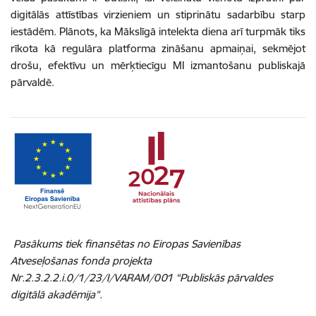
digitālās attīstības virzieniem un stiprinātu sadarbību starp
iestādēm. Plānots, ka Mākslīgā intelekta diena arī turpmāk tiks
rīkota kā regulāra platforma zināšanu apmaiņai, sekmējot
drošu, efektīvu un mērķtiecīgu MI izmantošanu publiskajā
pārvaldē.
Pasākums tiek finansētas no Eiropas Savienības
Atveseļošanas fonda projekta
Nr.2.3.2.2.i.0/1/23/I/VARAM/001 “Publiskās pārvaldes
digitālā akadēmija”.