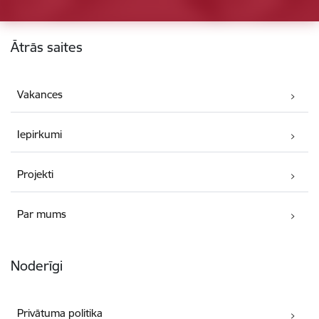
Kājene
Ātrās saites
Vakances
Iepirkumi
Projekti
Par mums
Noderīgi
Privātuma politika