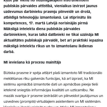
kļūst par vienu no nozīmīgākajiem instrumentiem
publiskās pārvaldes attīstībā, vienlaikus izvirzot jaunus
uzdevumus darbinieku prasmju pilnveidē un drošā,
atbildīgā tehnoloģiju izmantošanā. Lai stiprinātu šīs
kompetences, 17. martā Latvijā norisinājās pirmā
Mākslīgā intelekta diena publiskās pārvaldes
darbiniekiem, kuras laikā dalībnieki ne tikai uzzināja MI
aktualitātes publiskajā pārvaldē, bet arī praktiski iepazina
mākslīgā intelekta rīkus un to izmantošanu ikdienas
darbā.
MI ieviešana kā procesu mainītājs
Būtiska prasme ir spēja atšķirt plaši izmantoto MI tradicionālo
meklēšanas rīku galvenās funkcijas, kā arī izprast, ka MI
sistēmu apmācībā izmantotie dati un apmācības pieeja tieši
ietekmē sniegtās informācijas kvalitāti un uzticamību. Ne
mazāk svarīga ir prasme izstrādāt un pilnveidot jautājumus un
uzvednes (
prompts
) virtuālajiem asistentiem un MI sistēmām.