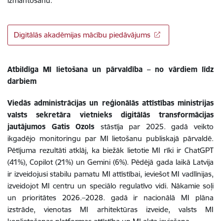
izmantošanu.
Digitālās akadēmijas mācību piedāvājums
Atbildīga MI lietošana un pārvaldība – no vārdiem līdz
darbiem
Viedās administrācijas un reģionālās attīstības ministrijas
valsts sekretāra vietnieks digitālās transformācijas
jautājumos Gatis Ozols
stāstīja par 2025. gadā veikto
ikgadējo monitoringu par MI lietošanu publiskajā pārvaldē.
Pētījuma rezultāti atklāj, ka biežāk lietotie MI rīki ir ChatGPT
(41%), Copilot (21%) un Gemini (6%). Pēdējā gada laikā Latvija
ir izveidojusi stabilu pamatu MI attīstībai, ieviešot MI vadlīnijas,
izveidojot MI centru un speciālo regulatīvo vidi. Nākamie soļi
un prioritātes 2026.–2028. gadā ir nacionālā MI plāna
izstrāde, vienotas MI arhitektūras izveide, valsts MI