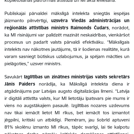
koplietošanas platformas attīstība un MI akta ieviešana.
Publiskajai pārvaldei mākslīgā intelekta sniegtās iespējas
jāizmanto pilnvērtīgi,
uzsvēra Viedās administrācijas un
reģionālās attīstības ministrs Raimonds Čudars
, norādot,
ka MI risinājumi var palīdzēt mazināt neskaidrības, vienkāršot
procesus un padarīt valsts pārvaldi efektīvāku. “Mākslīgais
intelekts nav nākotnes jautājums, tā ir šodienas realitāte, kurā
varam sasniegt būtiskus uzlabojumus, ja spējam mācīties un
pielāgoties,” uzsver ministrs.
Savukārt
Izglītības un zinātnes ministrijas valsts sekretārs
Jānis Paiders
norādīja, ka Mākslīgā intelekta diena ir
atgādinājums par Latvijas augsto digitalizācijas līmeni. “Latvija
ir digitāli attīstīta valsts, kur MI lietotāju īpatsvars pie mums ir
viens no augstākajiem pasaulē. Izglītības nozares uzdevums
nav tikai iemācīt lietot MI rīkus, bet iemācīt tos izmantot
jēgpilni, kritiski un atbildīgi. Piemēram, jau šobrīd aptuveni
81% skolēnu izmanto MI rīkus, tāpēc svarīgi, lai tie kalpotu