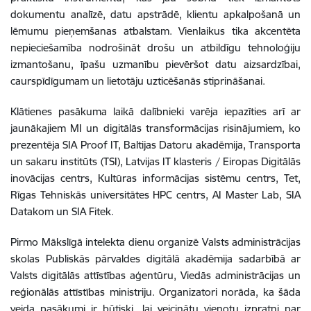
dokumentu analīzē, datu apstrādē, klientu apkalpošanā un
lēmumu pieņemšanas atbalstam. Vienlaikus tika akcentēta
nepieciešamība nodrošināt drošu un atbildīgu tehnoloģiju
izmantošanu, īpašu uzmanību pievēršot datu aizsardzībai,
caurspīdīgumam un lietotāju uzticēšanās stiprināšanai.
Klātienes pasākuma laikā dalībnieki varēja iepazīties arī ar
jaunākajiem MI un digitālās transformācijas risinājumiem, ko
prezentēja SIA Proof IT, Baltijas Datoru akadēmija, Transporta
un sakaru institūts (TSI), Latvijas IT klasteris / Eiropas Digitālās
inovācijas centrs, Kultūras informācijas sistēmu centrs, Tet,
Rīgas Tehniskās universitātes HPC centrs, AI Master Lab, SIA
Datakom un SIA Fitek.
Pirmo Mākslīgā intelekta dienu organizē Valsts administrācijas
skolas Publiskās pārvaldes digitālā akadēmija sadarbībā ar
Valsts digitālās attīstības aģentūru, Viedās administrācijas un
reģionālās attīstības ministriju. Organizatori norāda, ka šāda
veida pasākumi ir būtiski, lai veicinātu vienotu izpratni par