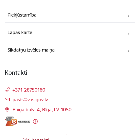
Piekļūstamība
Lapas karte
Sīkdatņu izvēles maiņa
Kontakti
+371 28750160
E-pasts:
pasts@vas.gov.lv
Raiņa bulv. 4, Rīga, LV-1050