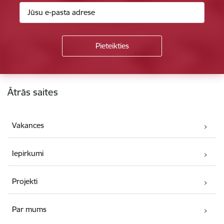
Kājene
Ātrās saites
Vakances
Iepirkumi
Projekti
Par mums