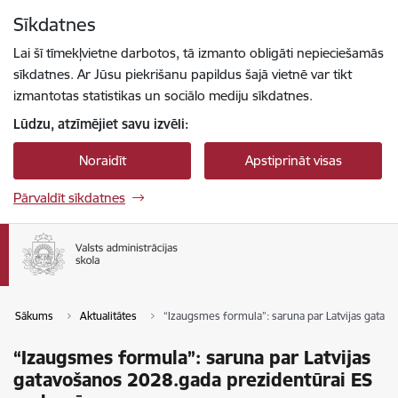
Pāriet uz lapas saturu
Sīkdatnes
Spied
lai meklētu
Enter
Lai šī tīmekļvietne darbotos, tā izmanto obligāti nepieciešamās
sīkdatnes. Ar Jūsu piekrišanu papildus šajā vietnē var tikt
izmantotas statistikas un sociālo mediju sīkdatnes.
Lūdzu, atzīmējiet savu izvēli:
Noraidīt
Apstiprināt visas
Pārvaldīt sīkdatnes
Sākums
Aktualitātes
“Izaugsmes formula”: saruna par Latvijas gata
“Izaugsmes formula”: saruna par Latvijas
gatavošanos 2028.gada prezidentūrai ES