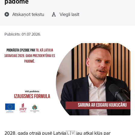
padomē
Atskaņot tekstu
Viegli lasīt
Publicēts: 01.07.2026.
2028. gada otrajā pusē Latvija
🇱🇻
jau atkal kļūs par