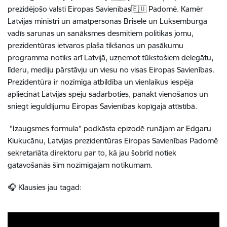
prezidējošo valsti Eiropas Savienības
🇪🇺
Padomē. Kamēr
Latvijas ministri un amatpersonas Briselē un Luksemburgā
vadīs sarunas un sanāksmes desmitiem politikas jomu,
prezidentūras ietvaros plaša tikšanos un pasākumu
programma notiks arī Latvijā, uzņemot tūkstošiem delegātu,
līderu, mediju pārstāvju un viesu no visas Eiropas Savienības.
Prezidentūra ir nozīmīga atbildība un vienlaikus iespēja
apliecināt Latvijas spēju sadarboties, panākt vienošanos un
sniegt ieguldījumu Eiropas Savienības kopīgajā attīstībā.
"Izaugsmes formula" podkāsta epizodē runājam ar Edgaru
Kiukucānu, Latvijas prezidentūras Eiropas Savienības Padomē
sekretariāta direktoru par to, kā jau šobrīd notiek
gatavošanās šim nozīmīgajam notikumam.
🎧
Klausies jau tagad: