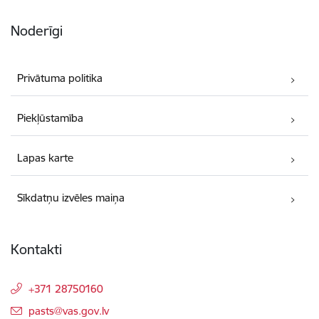
Noderīgi
Privātuma politika
Piekļūstamība
Lapas karte
Sīkdatņu izvēles maiņa
Kontakti
+371 28750160
E-pasts:
pasts@vas.gov.lv