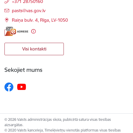
+371 28750160
E-pasts:
pasts@vas.gov.lv
Raiņa bulv. 4, Rīga, LV-1050
Visi kontakti
Sekojiet mums
© 2026 Valsts administrācijas skola, publicētā satura visas tiesības
aizsargātas.
© 2020 Valsts kanceleja, Tīmekļvietņu vienotās platformas visas tiesības