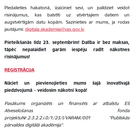
Piedalieties hakatonā, izaiciniet sevi, un palīdziet veidot
risinājumus, kas balstīti uz atvērtajiem datiem un
augstvērtīgām datu kopām. Sazinieties ar mums, ja rodas
jautājumi:
digitala.akademija@vas.gov.lv
.
Pieteikšanās līdz 23. septembrim! Dalība ir bez maksas,
tāpēc nepalaidiet garām iespēju radīt nākotnes
risinājumus!
REĢISTRĀCIJA
Nāciet un pievienojieties mums šajā inovatīvajā
piedzīvojumā – veidosim nākotni kopā!
Pasākums organizēts un finansēts ar atbalstu ES
Atveselošanas fonda
projektuNr.2.3.2.2.i.0/1/23/I/VARAM/001 "Publiskās
pārvaldes digitālā akadēmija".