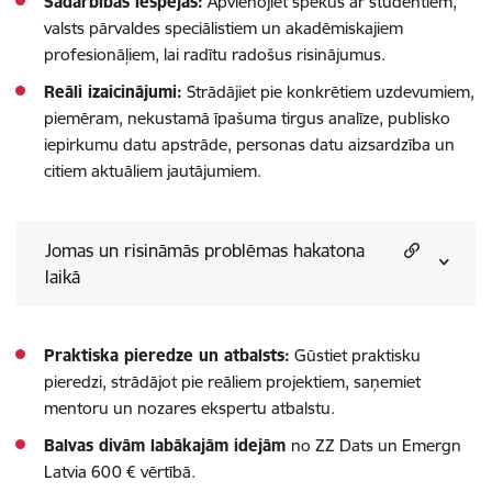
Sadarbības iespējas:
Apvienojiet spēkus ar studentiem,
valsts pārvaldes speciālistiem un akadēmiskajiem
profesionāļiem, lai radītu radošus risinājumus.
Reāli izaicinājumi:
Strādājiet pie konkrētiem uzdevumiem,
piemēram, nekustamā īpašuma tirgus analīze, publisko
iepirkumu datu apstrāde, personas datu aizsardzība un
citiem aktuāliem jautājumiem.
Jomas un risināmās problēmas hakatona
laikā
Praktiska pieredze un atbalsts:
Gūstiet praktisku
pieredzi, strādājot pie reāliem projektiem, saņemiet
mentoru un nozares ekspertu atbalstu.
Balvas divām labākajām idejām
no ZZ Dats un Emergn
Latvia 600 € vērtībā.