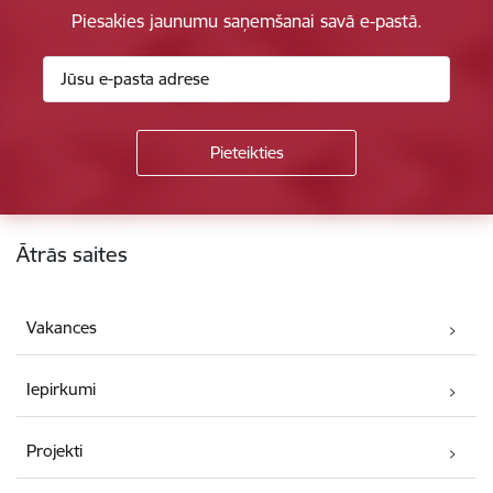
Piesakies jaunumu saņemšanai savā e-pastā.
Kājene
Ātrās saites
Vakances
Iepirkumi
Projekti