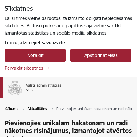
Pāriet uz lapas saturu
Sīkdatnes
Spied
lai meklētu
Enter
Lai šī tīmekļvietne darbotos, tā izmanto obligāti nepieciešamās
sīkdatnes. Ar Jūsu piekrišanu papildus šajā vietnē var tikt
izmantotas statistikas un sociālo mediju sīkdatnes.
Lūdzu, atzīmējiet savu izvēli:
Noraidīt
Apstiprināt visas
Pārvaldīt sīkdatnes
Sākums
Aktualitātes
Pievienojies unikālam hakatonam un radi nākotne
Pievienojies unikālam hakatonam un radi
nākotnes risinājumus, izmantojot atvērtos