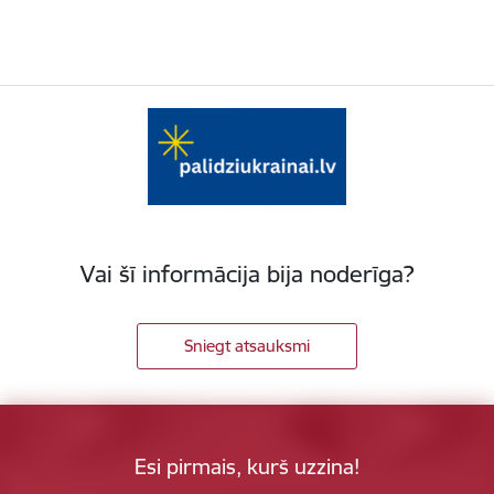
Vai šī informācija bija noderīga?
Sniegt atsauksmi
Esi pirmais, kurš uzzina!