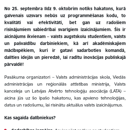
No 25. septembra līdz 9. oktobrim notiks hakatons, kurā
galvenais uzsvars nebūs uz programmēšanas kodu, to
kvalitāti vai efektivitāti, bet gan uz radošiem
risinājumiem sabiedrībai svarīgiem izaicinājumiem. Šis ir
aicinājums ikvienam – valsts augstskolu studentiem, valsts
un pašvaldību darbiniekiem, kā arī akadēmiskajiem
mācībspēkiem, kuri ir gatavi sadarboties komandā,
dalīties idejās un pieredzē, lai radītu inovācijas publiskajā
pārvaldē!
Pasākuma organizatori – Valsts administrācijas skola, Viedās
administrācijas un reģionālās attīstības ministrija, Valsts
kanceleja un Latvijas Atvērto tehnoloģiju asociācija (LATA) –
aicina jūs uz šo īpašo hakatonu, kas apvieno tehnoloģijas,
datus un radošumu, lai risinātu aktuālus valsts izaicinājumus.
Kas sagaida dalībniekus?