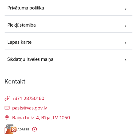
Privātuma politika
Piekļūstamība
Lapas karte
Sīkdatņu izvēles maiņa
Kontakti
+371 28750160
E-pasts:
pasts@vas.gov.lv
Raiņa bulv. 4, Rīga, LV-1050