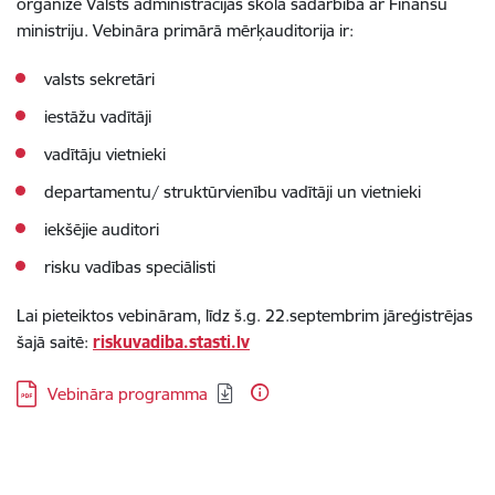
organizē Valsts administrācijas skola sadarbībā ar Finanšu
ministriju. Vebināra primārā mērķauditorija ir:
valsts sekretāri
iestāžu vadītāji
vadītāju vietnieki
departamentu/ struktūrvienību vadītāji un vietnieki
iekšējie auditori
risku vadības speciālisti
Lai pieteiktos vebināram, līdz š.g. 22.septembrim jāreģistrējas
šajā saitē:
riskuvadiba.stasti.lv
Lejupielādēt:
Vebināra programma