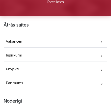
Kājene
Ātrās saites
Vakances
Iepirkumi
Projekti
Par mums
Noderīgi