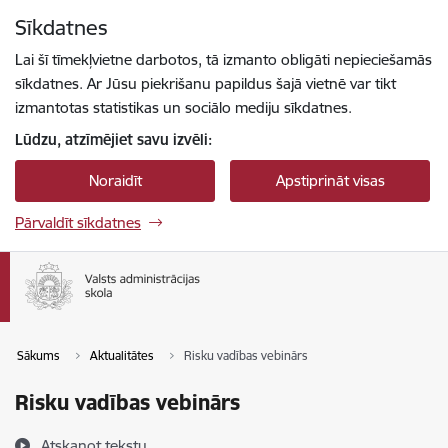
Pāriet uz lapas saturu
Sīkdatnes
Spied
lai meklētu
Enter
Lai šī tīmekļvietne darbotos, tā izmanto obligāti nepieciešamās
sīkdatnes. Ar Jūsu piekrišanu papildus šajā vietnē var tikt
izmantotas statistikas un sociālo mediju sīkdatnes.
Lūdzu, atzīmējiet savu izvēli:
Noraidīt
Apstiprināt visas
Pārvaldīt sīkdatnes
Sākums
Aktualitātes
Risku vadības vebinārs
Risku vadības vebinārs
Atskaņot tekstu