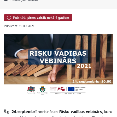
Publicēts
pirms vairāk nekā 4 gadiem
Publicēts: 15.09.2021.
Š.g.
24.septembrī
norisināsies
Risku vadības vebinārs
, kuru