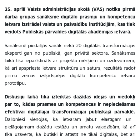
25. aprīlī Valsts administrācijas skolā (VAS) notika pirmā
darba grupas sanāksme digitālo prasmju un kompetenču
ietvara izstrādei valsts un pašvaldību institūcijām
, kas tiek
veidots Publiskās pārvaldes digitālās akadēmijas ietvarā.
Sanāksmē piedalījās vairāk nekā 20 digitālās t
ransformācijas
eksperti gan no
publiskā
, gan privātā sektora.
Sanāksmes
laikā tika iepazīstināts ar
projekta mērķiem un uzdevumiem,
kā arī apspriest
a
ietvara struktūra un saturs
,
rezultātā
radot
pirmo
zemas izšķirtspējas digitālo kompetenču ietvara
prototipu.
Diskusiju laikā tika izteiktas dažādas idejas un viedokļi
par to, kādas prasmes un kompetences ir nepieciešamas
efektīvai digitālajai transformācijai publiskajā pārvaldē.
Dalībnieki vienojās, ka ietvaram jābūt elastīgam un
pielāgojamam dažādu iestāžu un amatu vajadzībām
, kā arī
tika uzsvērts, ka
būtiski ir attīstīt ne tikai digitālās, bet arī