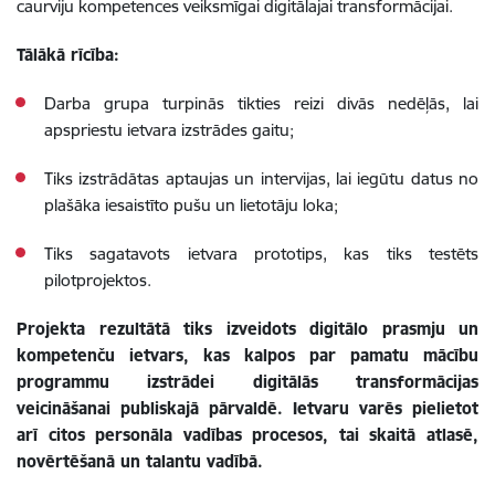
caurviju kompetences veiksmīgai digitālajai transformāc
ijai.
Tālākā rīcība:
Darba grupa turpinās tikties reizi divās nedēļās, lai
apspriestu ietvara izstrādes gaitu
;
Tiks izstrādātas aptaujas un intervijas, lai
iegūtu
datus
no
plašāka i
esaistīto pušu un lietotāju loka;
Tiks sagatavots ietvara prototips, kas tiks testēts
pilotprojektos.
Projekta rezultātā tiks izveidots digitālo prasmju un
kompetenču ietvars, kas kalpos par pamatu mācību
programmu izstrādei digitālās transformācijas
veicināšanai publiskajā pārvaldē. Ietvaru varēs pielietot
arī citos personāla vadības procesos, tai skaitā atlasē,
novērtēšanā un talantu vadībā.