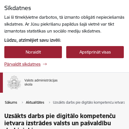
Pāriet uz lapas saturu
Sīkdatnes
Spied
lai meklētu
Enter
Lai šī tīmekļvietne darbotos, tā izmanto obligāti nepieciešamās
sīkdatnes. Ar Jūsu piekrišanu papildus šajā vietnē var tikt
izmantotas statistikas un sociālo mediju sīkdatnes.
Lūdzu, atzīmējiet savu izvēli:
Noraidīt
Apstiprināt visas
Pārvaldīt sīkdatnes
Sākums
Aktualitātes
Uzsākts darbs pie digitālo kompetenču ietvara i
Uzsākts darbs pie digitālo kompetenču
ietvara izstrādes valsts un pašvaldību