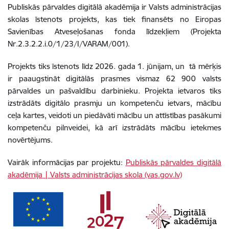
Publiskās pārvaldes digitālā akadēmija ir Valsts administrācijas
skolas īstenots projekts, kas tiek finansēts no Eiropas
Savienības Atveseļošanas fonda līdzekļiem (Projekta
Nr.2.3.2.2.i.0/1/23/I/VARAM/001).
Projekts tiks īstenots līdz 2026. gada 1. jūnijam, un tā mērķis
ir paaugstināt digitālās prasmes vismaz 62 900 valsts
pārvaldes un pašvaldību darbinieku. Projekta ietvaros tiks
izstrādāts digitālo prasmju un kompetenču ietvars, mācību
ceļa kartes, veidoti un piedāvāti mācību un attīstības pasākumi
kompetenču pilnveidei, kā arī izstrādāts mācību ietekmes
novērtējums.
Vairāk informācijas par projektu:
Publiskās pārvaldes digitālā
akadēmija | Valsts administrācijas skola (vas.gov.lv)