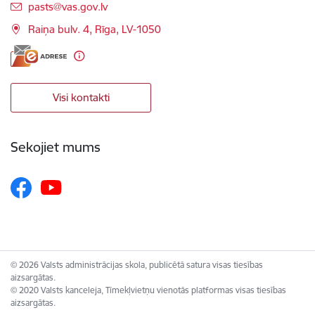
E-pasts:
pasts@vas.gov.lv
Raiņa bulv. 4, Rīga, LV-1050
Visi kontakti
Sekojiet mums
© 2026 Valsts administrācijas skola, publicētā satura visas tiesības
aizsargātas.
© 2020 Valsts kanceleja, Tīmekļvietņu vienotās platformas visas tiesības
aizsargātas.