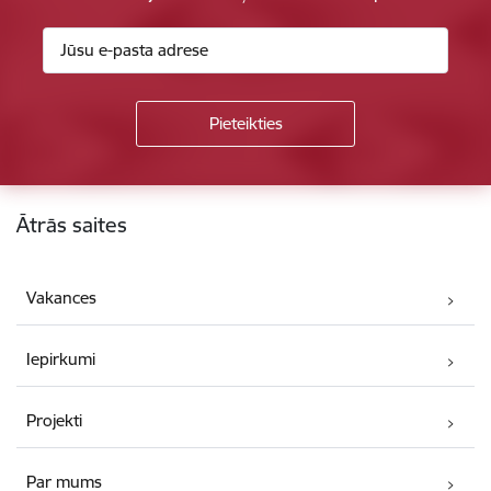
Kājene
Ātrās saites
Vakances
Iepirkumi
Projekti
Par mums