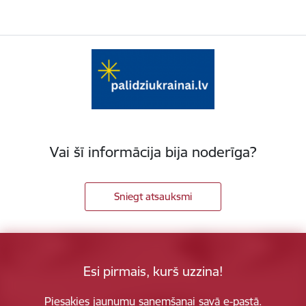
Vai šī informācija bija noderīga?
Sniegt atsauksmi
Esi pirmais, kurš uzzina!
Piesakies jaunumu saņemšanai savā e-pastā.