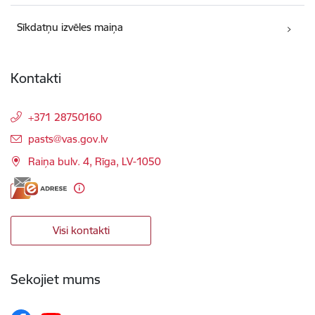
Sīkdatņu izvēles maiņa
Kontakti
+371 28750160
E-pasts:
pasts@vas.gov.lv
Raiņa bulv. 4, Rīga, LV-1050
Visi kontakti
Sekojiet mums