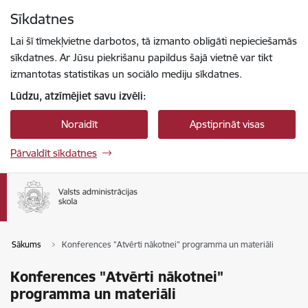
Pāriet uz lapas saturu
Sīkdatnes
Spied
lai meklētu
Enter
Lai šī tīmekļvietne darbotos, tā izmanto obligāti nepieciešamās
sīkdatnes. Ar Jūsu piekrišanu papildus šajā vietnē var tikt
izmantotas statistikas un sociālo mediju sīkdatnes.
Lūdzu, atzīmējiet savu izvēli:
Noraidīt
Apstiprināt visas
Pārvaldīt sīkdatnes
Sākums
Konferences "Atvērti nākotnei" programma un materiāli
Konferences "Atvērti nākotnei"
programma un materiāli