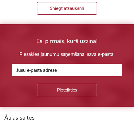
Sniegt atsauksmi
Esi pirmais, kurš uzzina!
Piesakies jaunumu saņemšanai savā e-pastā.
Kājene
Ātrās saites