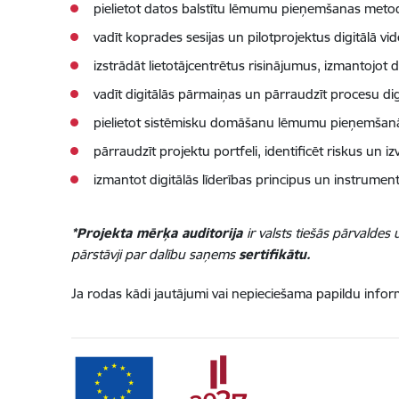
pielietot datos balstītu lēmumu pieņemšanas metod
vadīt koprades sesijas un pilotprojektus digitālā vid
izstrādāt lietotājcentrētus risinājumus, izmantojot
vadīt digitālās pārmaiņas un pārraudzīt procesu digit
pielietot sistēmisku domāšanu lēmumu pieņemšanā 
pārraudzīt projektu portfeli, identificēt riskus un iz
izmantot digitālās līderības principus un instrumen
*Projekta mērķa auditorija
ir valsts tiešās pārvaldes
pārstāvji par dalību saņems
sertifikātu.
Ja rodas kādi jautājumi vai nepieciešama papildu inform