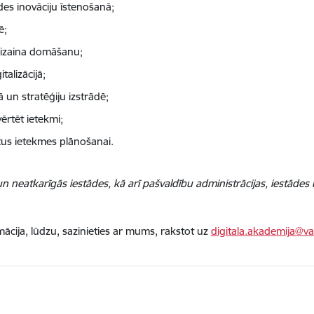
es inovāciju īstenošanā;
ē;
 dizaina domāšanu;
alizācijā;
un stratēģiju izstrādē;
vērtēt ietekmi;
tus ietekmes plānošanai.
 un neatkarīgās iestādes, kā arī pašvaldību administrācijas, iestāde
ācija, lūdzu, sazinieties ar mums, rakstot uz
digitala.akademija@va