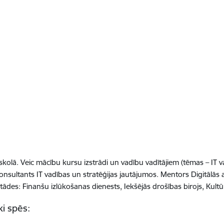
olā. Veic mācību kursu izstrādi un vadību vadītājiem (tēmas – IT vad
konsultants IT vadības un stratēģijas jautājumos. Mentors Digitāl
des: Finanšu izlūkošanas dienests, Iekšējās drošības birojs, Kultūr
i spēs: