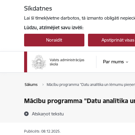
Pāriet uz lapas saturu
Sīkdatnes
Lai šī tīmekļvietne darbotos, tā izmanto obligāti nepiec
Lūdzu, atzīmējiet savu izvēli:
Noraidīt
Apstiprināt visas
Par mums
Sākums
Mācību programma "Datu analītika un lēmumu pieņe
Mācību programma "Datu analītika 
Atskaņot tekstu
Publicēts: 08.12.2025.