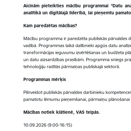
Aicinām pieteikties mācību programmai “
Datu an
analītikā un digitālajā līderībā, lai pieņemtu pamat
Kam paredzētas mācības?
Mācību programma ir paredzēta publiskās pārvaldes dar
vadībā. Programmas laikā dalībnieki apgūs datu analīz
transformācijas ieguvumu izvērtēšanas un budžeta plāno
un datu aizsardzības prasībām. Programma sniegs prakt
tehnoloģiju radītās pārmaiņas publiskajā sektorā.
Programmas mērķis
Pilnveidot publiskās pārvaldes darbinieku kompetences d
pamatotu lēmumu pieņemšanai, pārmaiņu plānošanai un t
Mācības notiek klātienē, VAS telpās.
10.09.2026 (9:00-16:15)