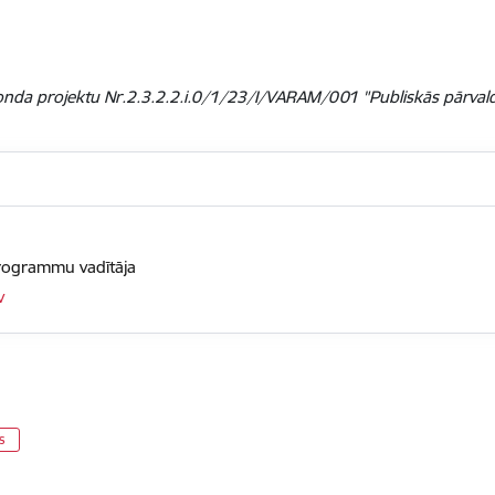
nda projektu Nr.2.3.2.2.i.0/1/23/I/VARAM/001 "Publiskās pārvaldes
programmu vadītāja
v
s