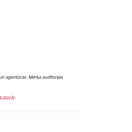
s un aģentūras. Mērķa auditorijas
s.gov.lv
.