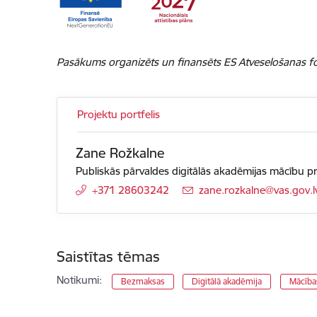
Pasākums organizēts un finansēts ES Atveselošanas fo
Projektu portfelis
Zane Rožkalne
Publiskās pārvaldes digitālās akadēmijas mācību 
+371 28603242
E-pasts:
zane.rozkalne@vas.gov.l
Saistītas tēmas
Notikumi:
Bezmaksas
Digitālā akadēmija
Mācība