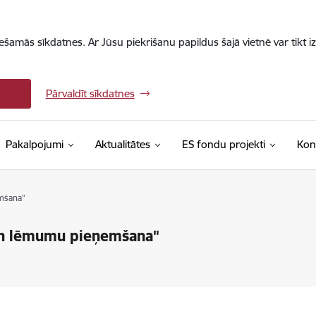
iešamās sīkdatnes. Ar Jūsu piekrišanu papildus šajā vietnē var tikt i
Pārvaldīt sīkdatnes
Pakalpojumi
Aktualitātes
ES fondu projekti
Kon
mšana"
un lēmumu pieņemšana"