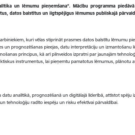
alītika un lēmumu pieņemšana
”. Mācību programma piedāvā 
otus, datos balstītus un ilgtspējīgus lēmumus publiskajā pārvald
biniekiem, kuri vēlas stiprināt prasmes datos balstītu lēmumu pi
es un prognozēšanas pieejas, datu interpretāciju un izmantošanu 
šanas principus, kā arī pilnveidos izpratni par jaunajām tehnoloģi
iskus instrumentus, lai pieņemtu pamatotus lēmumus, plānotu attī
atu analītikā, prognozēšanā un digitālajā līderībā, attīstot spēju 
ehnoloģiju radīto iespēju un risku efektīvai pārvaldībai.