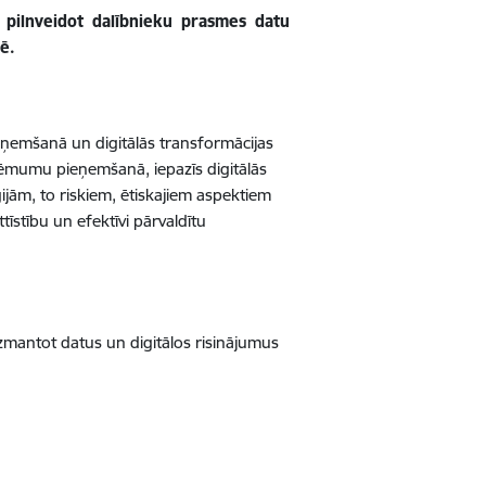
pilnveidot dalībnieku prasmes datu
ē.
eņemšanā un digitālās transformācijas
lēmumu pieņemšanā, iepazīs digitālās
jām, to riskiem, ētiskajiem aspektiem
stību un efektīvi pārvaldītu
izmantot datus un digitālos risinājumus