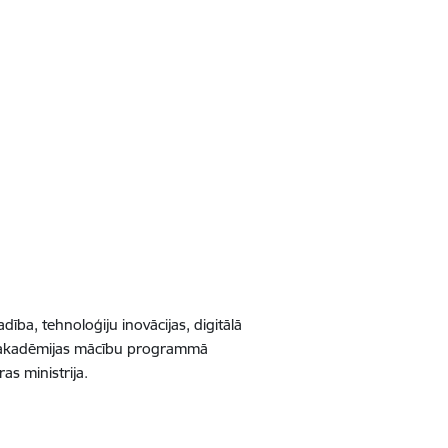
ība, tehnoloģiju inovācijas, digitālā
ās akadēmijas mācību programmā
as ministrija.