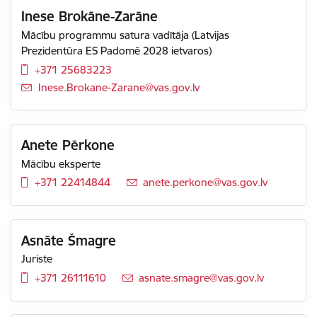
Inese Brokāne-Zarāne
Mācību programmu satura vadītāja (Latvijas
Prezidentūra ES Padomē 2028 ietvaros)
+371 25683223
E-pasts:
Inese.Brokane-Zarane@vas.gov.lv
Anete Pērkone
Mācību eksperte
+371 22414844
E-pasts:
anete.perkone@vas.gov.lv
Asnāte Šmagre
Juriste
+371 26111610
E-pasts:
asnate.smagre@vas.gov.lv