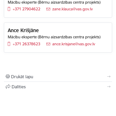
Mācību eksperte (Bērnu aizsardzības centra projekts)
+371 27904622
E-pasts:
zane.klauca@vas.gov.lv
Ance Krišjāne
Mācību eksperte (Bērnu aizsardzības centra projekts)
+371 26378623
E-pasts:
ance.krisjane@vas.gov.lv
Drukāt lapu
Dalīties