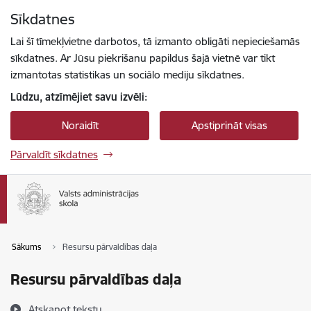
Pāriet uz lapas saturu
Sīkdatnes
Spied
lai meklētu
Enter
Lai šī tīmekļvietne darbotos, tā izmanto obligāti nepieciešamās
sīkdatnes. Ar Jūsu piekrišanu papildus šajā vietnē var tikt
izmantotas statistikas un sociālo mediju sīkdatnes.
Lūdzu, atzīmējiet savu izvēli:
Noraidīt
Apstiprināt visas
Pārvaldīt sīkdatnes
Sākums
Resursu pārvaldības daļa
Resursu pārvaldības daļa
Atskaņot tekstu