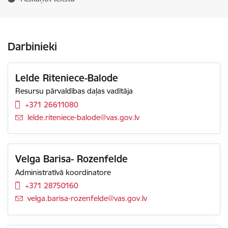
Darbinieki
Lelde Riteniece-Balode
Resursu pārvaldības daļas vadītāja
+371 26611080
E-pasts:
lelde.riteniece-balode@vas.gov.lv
Velga Barisa- Rozenfelde
Administratīvā koordinatore
+371 28750160
E-pasts:
velga.barisa-rozenfelde@vas.gov.lv