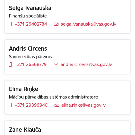
Selga Ivanauska
Finanšu speciāliste
+371 26402784
E-pasts:
selga.ivanauska@vas.gov.lv
Andris Circens
Saimniecības pārzinis
+371 26568779
E-pasts:
andris.circens@vas.gov.lv
Elīna Riņķe
Mācību pārvaldības sistēmas administratore
+371 29396940
E-pasts:
elina.rinke@vas.gov.lv
Zane Klauča