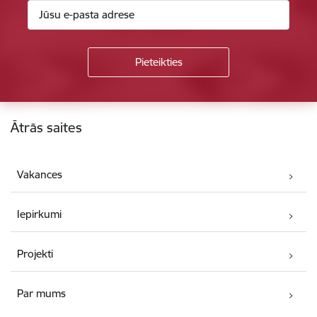
Kājene
Ātrās saites
Vakances
Iepirkumi
Projekti
Par mums