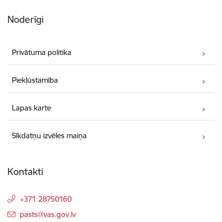
Noderīgi
Privātuma politika
Piekļūstamība
Lapas karte
Sīkdatņu izvēles maiņa
Kontakti
+371 28750160
E-pasts:
pasts@vas.gov.lv