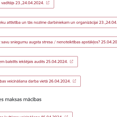
s vadītājs 23.,24.04.2024.
eku attīstība un tās nozīme darbiniekam un organizācijai 23.,24.0
t savu sniegumu augsta stresa / nenoteiktības apstākļos? 25.04.2
iem balstīts iekšējais audits 25.04.2024.
bas veicināšana darba vietā 26.04.2024.
nes maksas mācības