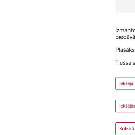
Izmanto
piedāvā
Plašāks
Tiešsai
Iekšējā
Iekšējā
Kritisk