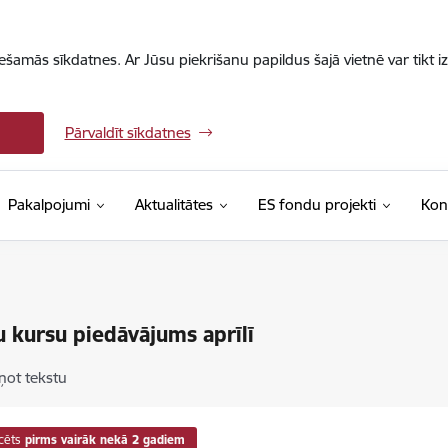
iešamās sīkdatnes. Ar Jūsu piekrišanu papildus šajā vietnē var tikt i
Pārvaldīt sīkdatnes
Pakalpojumi
Aktualitātes
ES fondu projekti
Kon
 kursu piedāvājums aprīlī
ņot tekstu
cēts
pirms vairāk nekā 2 gadiem