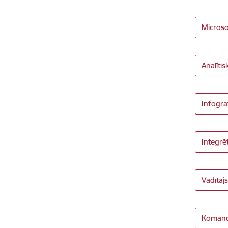
Microso
Analīti
Infogra
Integrē
Vadītāj
Komanda