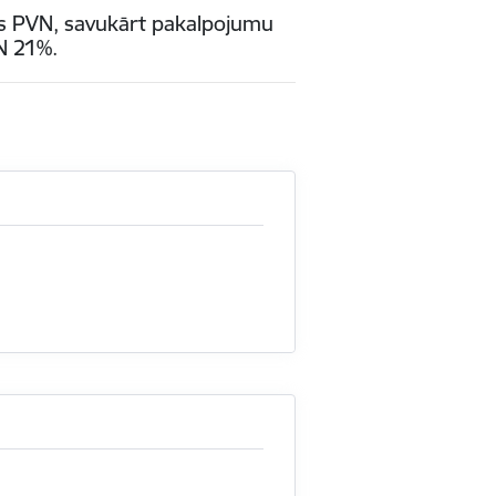
ts PVN, savukārt pakalpojumu
N 21%.