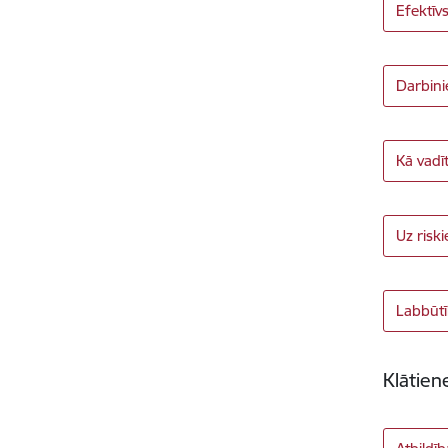
Efektīv
Darbini
Kā vadī
Uz risk
Labbūtī
Klātie