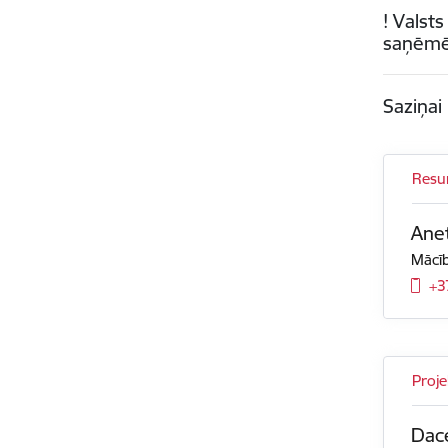
! Valst
saņēmēj
Saziņa
Resur
Ane
Mācīb
+3
Proje
Dac