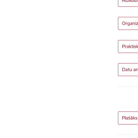
Atbildī
Organiz
Praktis
Datu an
Plašāks