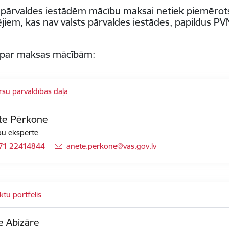
s pārvaldes iestādēm mācību maksai netiek piemēro
iem, kas nav valsts pārvaldes iestādes, papildus PV
i par maksas mācībām:
su pārvaldības daļa
te Pērkone
u eksperte
71 22414844
E-pasts:
anete.perkone@vas.gov.lv
ktu portfelis
e Abizāre