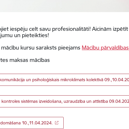
jiet iespēju celt savu profesionalitāti! Aicinām izpēt
jumu un pieteikties!
 mācību kursu saraksts pieejams
Mācību pārvaldības
stes maksas mācības
 komunikācija un psiholoģiskais mikroklimats kolektīvā 09.,10.04.2
s kontroles sistēmas izveidošana, uzraudzība un attīstība 09.04.20
ā domāšana 10.,11.04.2024.