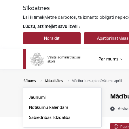
Pāriet uz lapas saturu
Sīkdatnes
Lai šī tīmekļvietne darbotos, tā izmanto obligāti nepiec
Lūdzu, atzīmējiet savu izvēli:
Noraidīt
Apstiprināt visas
Par mums
Sākums
Aktualitātes
Mācību kursu piedāvājums aprīlī
Mācību
Jaunumi
Notikumu kalendārs
Atska
Sabiedrības līdzdalība
Publi