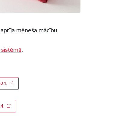
īt aprīļa mēneša mācību
 sistēmā
.
024.
24.