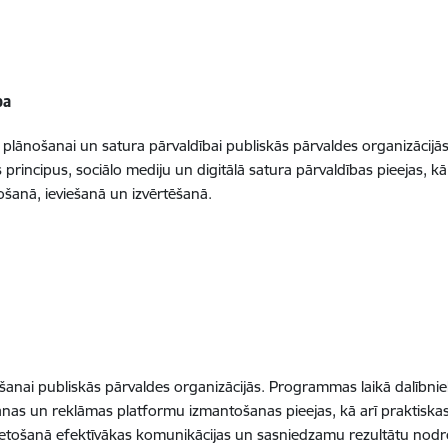
ba
 plānošanai un satura pārvaldībai publiskās pārvaldes organizācijā
s principus, sociālo mediju un digitālā satura pārvaldības pieejas, k
šanā, ieviešanā un izvērtēšanā.
ošanai publiskās pārvaldes organizācijās. Programmas laikā dalībn
šanas un reklāmas platformu izmantošanas pieejas, kā arī praktisk
elietošanā efektīvākas komunikācijas un sasniedzamu rezultātu nodr