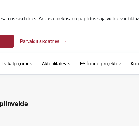
iešamās sīkdatnes. Ar Jūsu piekrišanu papildus šajā vietnē var tikt i
Pārvaldīt sīkdatnes
Pakalpojumi
Aktualitātes
ES fondu projekti
Kon
pilnveide