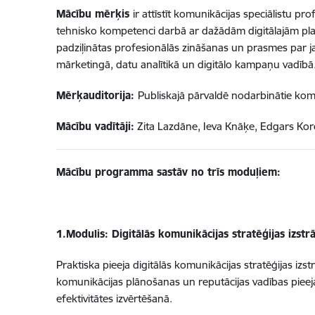
Mācību mērķis
ir attīstīt komunikācijas speciālistu p
tehnisko kompetenci darbā ar dažādām digitālajām plat
padziļinātas profesionālās zināšanas un prasmes par j
mārketingā, datu analītikā un digitālo kampaņu vadībā
Mērķauditorija:
Publiskajā pārvaldē nodarbinātie komun
Mācību vadītāji:
Zita Lazdāne, Ieva Knāķe, Edgars Kor
Mācību programma sastāv no trīs moduļiem:
1.Modulis: Digitālās komunikācijas stratēģijas izst
Praktiska pieeja digitālās komunikācijas stratēģijas izst
komunikācijas plānošanas un reputācijas vadības pieejas
efektivitātes izvērtēšanā.