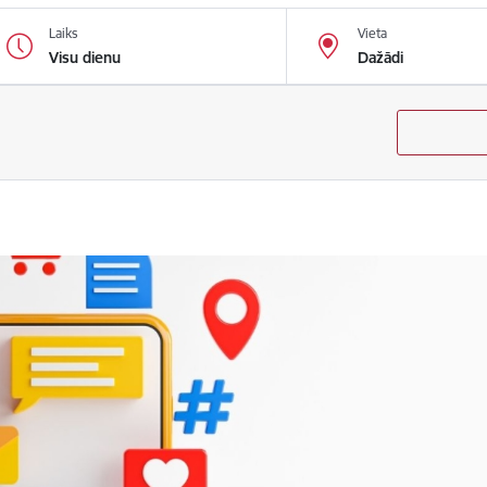
Laiks
Vieta
Visu dienu
Dažādi