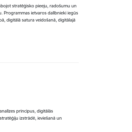
zlabojot stratēģisko pieeju, radošumu un
u. Programmas ietvaros dalībnieki iegūs
 digitālā satura veidošanā, digitālajā
nalīzes principus, digitālās
tratēģiju izstrādē, ieviešanā un