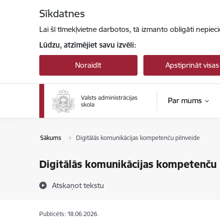
Pāriet uz lapas saturu
Sīkdatnes
Lai šī tīmekļvietne darbotos, tā izmanto obligāti nepiec
Lūdzu, atzīmējiet savu izvēli:
Noraidīt
Apstiprināt visas
Par mums
Sākums
Digitālās komunikācijas kompetenču pilnveide
Digitālās komunikācijas kompetenču 
Atskaņot tekstu
Publicēts: 18.06.2026.