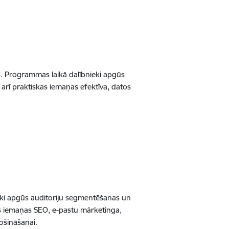
s. Programmas laikā dalībnieki apgūs
ā arī praktiskas iemaņas efektīva, datos
ieki apgūs auditoriju segmentēšanas un
as iemaņas SEO, e-pastu mārketinga,
ošināšanai.