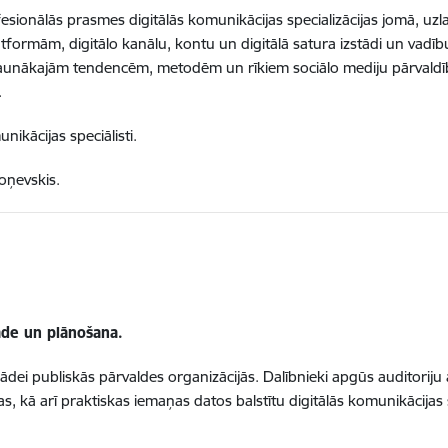
rofesionālās prasmes digitālās komunikācijas specializācijas jomā, u
formām, digitālo kanālu, kontu un digitālā satura izstādi un vadīb
aunākajām tendencēm, metodēm un rīkiem sociālo mediju pārvaldībā,
.
ikācijas speciālisti.
oņevskis.
rāde un plānošana.
rādei publiskās pārvaldes organizācijās. Dalībnieki apgūs auditoriju a
, kā arī praktiskas iemaņas datos balstītu digitālās komunikācijas s