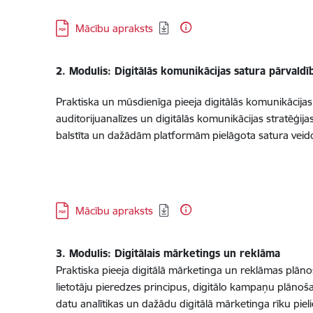
Lejupielādēt:
Mācību apraksts
2. Modulis: Digitālās komunikācijas satura pārvaldī
Praktiska un mūsdienīga pieeja digitālās komunikācijas
auditorijuanalīzes un digitālās komunikācijas stratēģija
balstīta un dažādām platformām pielāgota satura veido
Lejupielādēt:
Mācību apraksts
3. Modulis: Digitālais mārketings un reklāma
Praktiska pieeja digitālā mārketinga un reklāmas plān
lietotāju pieredzes principus, digitālo kampaņu plāno
datu analītikas un dažādu digitālā mārketinga rīku pi